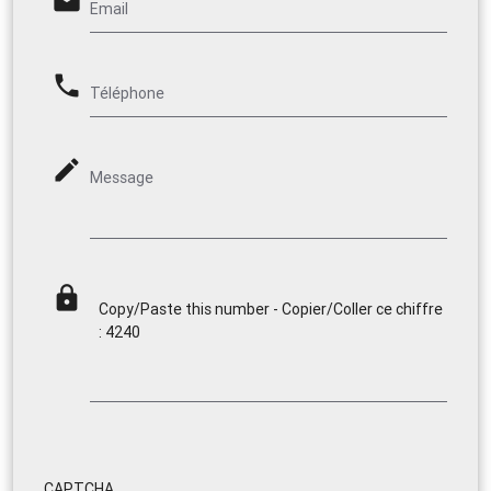
email
Email
phone
Téléphone
mode_edit
Message
lock
Copy/Paste this number - Copier/Coller ce chiffre
: 4240
CAPTCHA