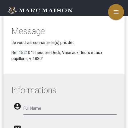
menu
Message
Je voudrais connaitre le(s) prix de :
Ref.15210
"Théodore Deck, Vase aux fleurs et aux
papillons, v. 1880"
Informations
account_circle
Full Name