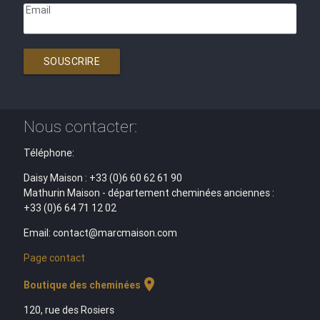
Email
SOUSCRIRE
Nous contacter:
Téléphone:
Daisy Maison : +33 (0)6 60 62 61 90
Mathurin Maison - département cheminées anciennes :
+33 (0)6 64 71 12 02
Email: contact@marcmaison.com
Page contact
location_on
Boutique des cheminées
120, rue des Rosiers