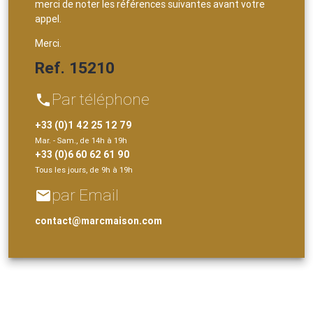
merci de noter les références suivantes avant votre
appel.
Merci.
Ref. 15210
Par téléphone
phone
+33 (0)1 42 25 12 79
Mar. - Sam., de 14h à 19h
+33 (0)6 60 62 61 90
Tous les jours, de 9h à 19h
par Email
email
contact@marcmaison.com