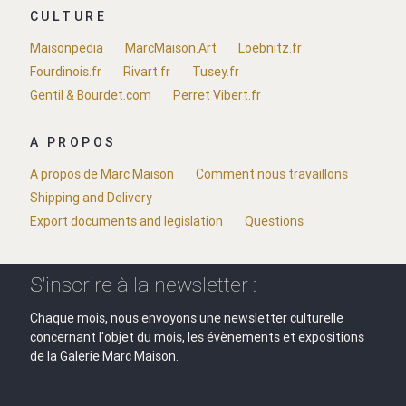
CULTURE
Maisonpedia
MarcMaison.Art
Loebnitz.fr
Fourdinois.fr
Rivart.fr
Tusey.fr
Gentil & Bourdet.com
Perret Vibert.fr
A PROPOS
A propos de Marc Maison
Comment nous travaillons
Shipping and Delivery
Export documents and legislation
Questions
S'inscrire à la newsletter :
Chaque mois, nous envoyons une newsletter culturelle
concernant l'objet du mois, les évènements et expositions
de la Galerie Marc Maison.