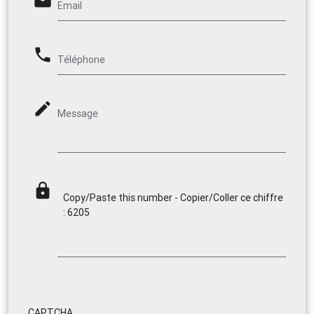
email
Email
phone
Téléphone
mode_edit
Message
lock
Copy/Paste this number - Copier/Coller ce chiffre
: 6205
CAPTCHA