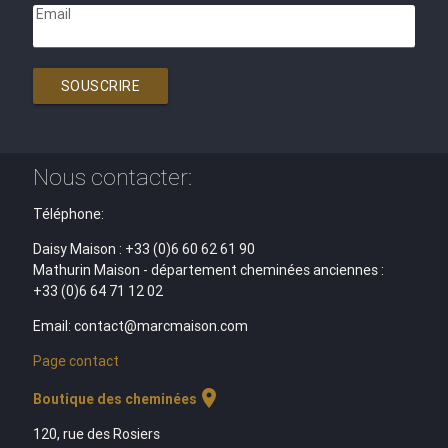
Email
SOUSCRIRE
Nous contacter:
Téléphone:
Daisy Maison : +33 (0)6 60 62 61 90
Mathurin Maison - département cheminées anciennes :
+33 (0)6 64 71 12 02
Email: contact@marcmaison.com
Page contact
location_on
Boutique des cheminées
120, rue des Rosiers