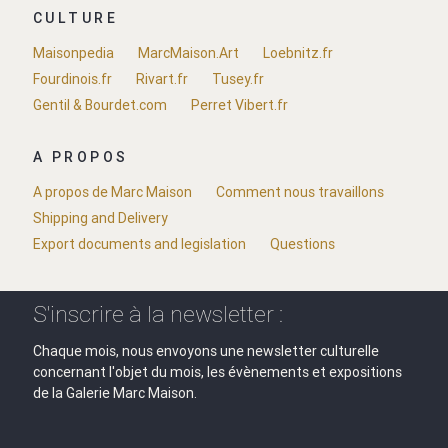
CULTURE
Maisonpedia
MarcMaison.Art
Loebnitz.fr
Fourdinois.fr
Rivart.fr
Tusey.fr
Gentil & Bourdet.com
Perret Vibert.fr
A PROPOS
A propos de Marc Maison
Comment nous travaillons
Shipping and Delivery
Export documents and legislation
Questions
S'inscrire à la newsletter :
Chaque mois, nous envoyons une newsletter culturelle
concernant l'objet du mois, les évènements et expositions
de la Galerie Marc Maison.