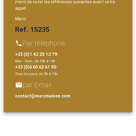
merci de noter les références suivantes avant votre
appel.
Merci.
Ref. 15235
Par téléphone
phone
+33 (0)1 42 25 12 79
Mar. - Sam., de 14h à 19h
+33 (0)6 60 62 61 90
Tous les jours, de 9h à 19h
par Email
email
contact@marcmaison.com