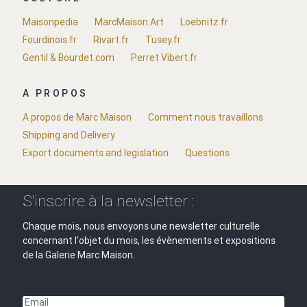
Maisonpedia
MarcMaison.Art
Loebnitz.fr
Fourdinois.fr
Rivart.fr
Tusey.fr
Gentil & Bourdet.com
Perret Vibert.fr
A PROPOS
A propos de Marc Maison
Comment nous travaillons
Shipping and Delivery
Export documents and legislation
Questions
S'inscrire à la newsletter :
Chaque mois, nous envoyons une newsletter culturelle
concernant l'objet du mois, les évènements et expositions
de la Galerie Marc Maison.
Email