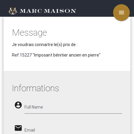
menu
Message
Je voudrais connaitre le(s) prix de :
Ref.15227
"Imposant bénitier ancien en pierre"
Informations
account_circle
Full Name
email
Email