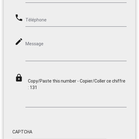
phone
Téléphone
mode_edit
Message
lock
Copy/Paste this number - Copier/Coller ce chiffre
: 131
CAPTCHA