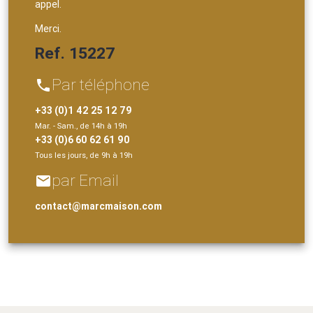
appel.
Merci.
Ref. 15227
Par téléphone
phone
+33 (0)1 42 25 12 79
Mar. - Sam., de 14h à 19h
+33 (0)6 60 62 61 90
Tous les jours, de 9h à 19h
par Email
email
contact@marcmaison.com