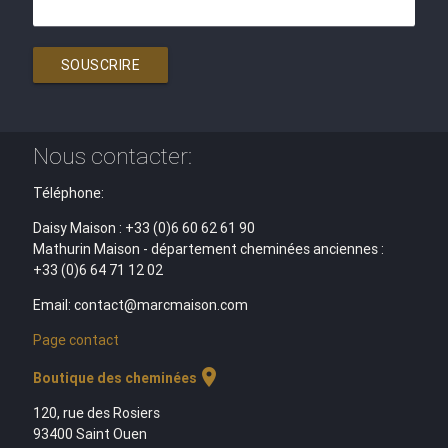
SOUSCRIRE
Nous contacter:
Téléphone:
Daisy Maison : +33 (0)6 60 62 61 90
Mathurin Maison - département cheminées anciennes :
+33 (0)6 64 71 12 02
Email: contact@marcmaison.com
Page contact
location_on
Boutique des cheminées
120, rue des Rosiers
93400 Saint Ouen