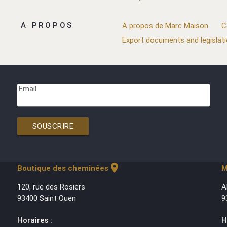
A PROPOS
A propos de Marc Maison
C
Export documents and legislat
Email
SOUSCRIRE
location_on
Boutique des cheminées
M
120, rue des Rosiers
A
93400 Saint Ouen
9
Horaires :
H