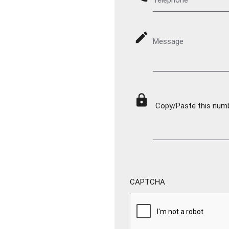
mode_edit
Message
lock
Copy/Paste this numbe
CAPTCHA