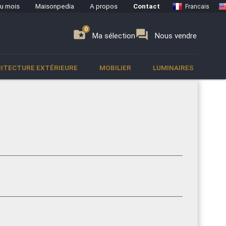
du mois
Maisonpedia
A propos
Contact
Francais
0
0
se
folder_special
forum
Ma sélection
Nous vendre
ITECTURE EXTÉRIEURE
MOBILIER
LUMINAIRES