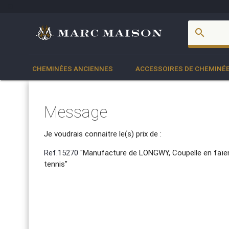
account_box
search
CHEMINÉES ANCIENNES
ACCESSOIRES DE CHEMINÉ
Message
Je voudrais connaitre le(s) prix de :
Ref.15270
"Manufacture de LONGWY, Coupelle en faïen
tennis"