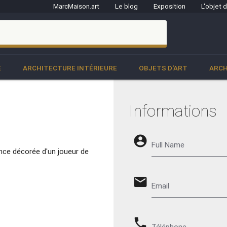
MarcMaison.art
Le blog
Exposition
L'objet 
clo
E
ARCHITECTURE INTÉRIEURE
OBJETS D'ART
ARCH
Informations
account_circle
Full Name
ce décorée d'un joueur de
email
Email
phone
Téléphone