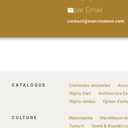
par Email
email
contact@marcmaison.com
CATALOGUE
Cheminées anciennes
Acce
Objets d'art
Architecture Ex
Objets vendus
Option d'ach
CULTURE
Maisonpedia
MarcMaison.Ar
Tusey.fr
Gentil & Bourdet.