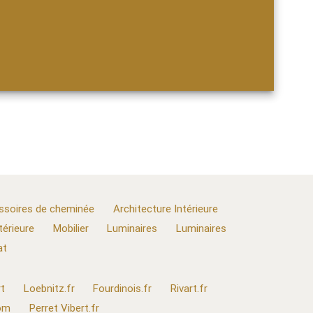
ssoires de cheminée
Architecture Intérieure
térieure
Mobilier
Luminaires
Luminaires
at
t
Loebnitz.fr
Fourdinois.fr
Rivart.fr
com
Perret Vibert.fr