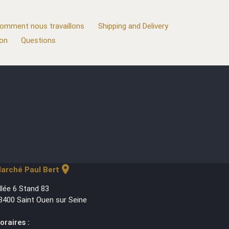
omment nous travaillons
Shipping and Delivery
ion
Questions
location_on
arché Paul Bert
llée 6 Stand 83
3400 Saint Ouen sur Seine
oraires :