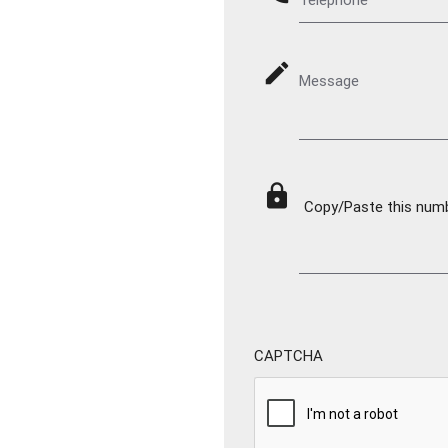
mode_edit
Message
lock
Copy/Paste this numbe
CAPTCHA