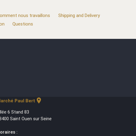
omment nous travaillons
Shipping and Delivery
ion
Questions
location_on
arché Paul Bert
llée 6 Stand 83
3400 Saint Ouen sur Seine
oraires :