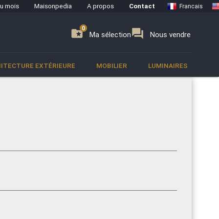
du mois
Maisonpedia
A propos
Contact
Francais
0
0
se
folder_special
forum
Ma sélection
Nous vendre
ITECTURE EXTÉRIEURE
MOBILIER
LUMINAIRES