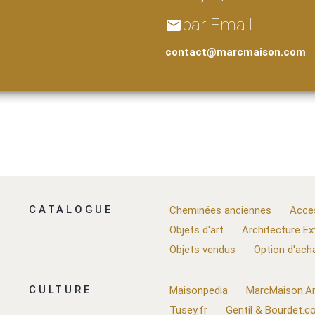
par Email
email
contact@marcmaison.com
CATALOGUE
Cheminées anciennes
Acce
Objets d'art
Architecture Ex
Objets vendus
Option d'ach
CULTURE
Maisonpedia
MarcMaison.Ar
Tusey.fr
Gentil & Bourdet.