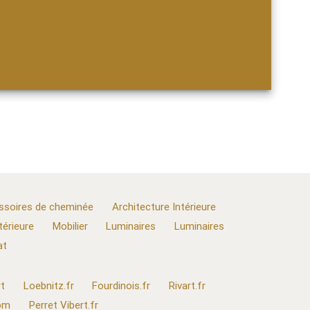
ssoires de cheminée
Architecture Intérieure
térieure
Mobilier
Luminaires
Luminaires
at
t
Loebnitz.fr
Fourdinois.fr
Rivart.fr
com
Perret Vibert.fr