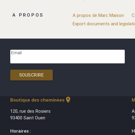
A PROPOS
A propos de Marc Maison
C
Export documents and legislat
Email
SOUSCRIRE
location_on
Boutique des cheminées
M
120, rue des Rosiers
A
93400 Saint Ouen
9
Horaires :
H