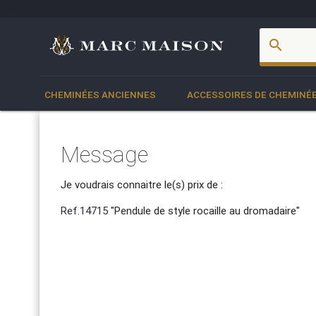
account_box
search
CHEMINÉES ANCIENNES
ACCESSOIRES DE CHEMINÉ
Message
Je voudrais connaitre le(s) prix de :
Ref.14715
"Pendule de style rocaille au dromadaire"