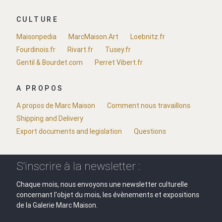
CULTURE
Maisonpedia
MarcMaison.Art
Loebnitz.fr
Fourdinois.fr
Rivart.fr
Tusey.fr
Gentil & Bourdet.com
Perret Vibert.fr
A PROPOS
A propos de Marc Maison
Comment nous travaillons
Shipping and Delivery
Export documents and legislation
Questions
S'inscrire à la newsletter :
Chaque mois, nous envoyons une newsletter culturelle
concernant l'objet du mois, les évènements et expositions
de la Galerie Marc Maison.