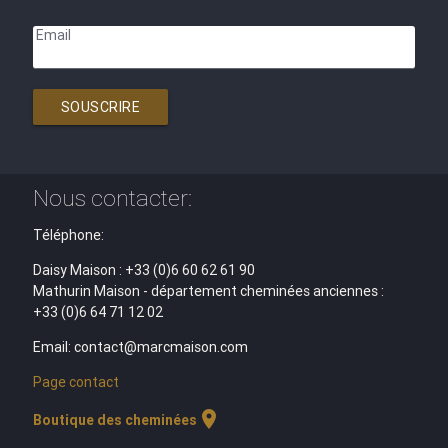
Email
SOUSCRIRE
Nous contacter:
Téléphone:
Daisy Maison : +33 (0)6 60 62 61 90
Mathurin Maison - département cheminées anciennes :
+33 (0)6 64 71 12 02
Email: contact@marcmaison.com
Page contact
location_on
Boutique des cheminées