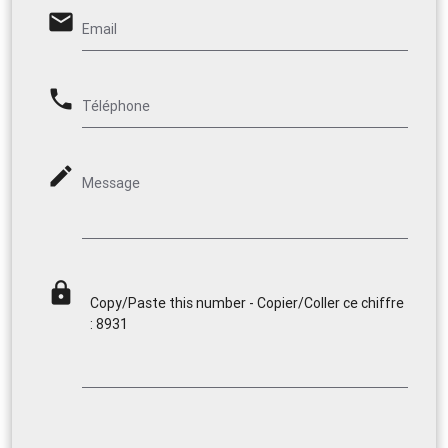
email
Email
phone
Téléphone
mode_edit
Message
lock
Copy/Paste this number - Copier/Coller ce chiffre
: 8931