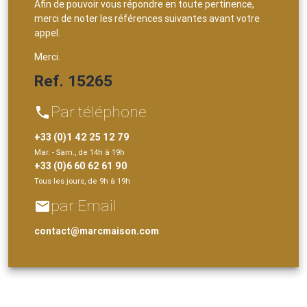
Afin de pouvoir vous répondre en toute pertinence,
merci de noter les références suivantes avant votre
appel.
Merci.
Ref. 15265
Par téléphone
phone
+33 (0)1 42 25 12 79
Mar. - Sam., de 14h à 19h
+33 (0)6 60 62 61 90
Tous les jours, de 9h à 19h
par Email
email
contact@marcmaison.com