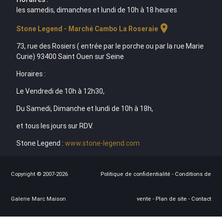
les samedis, dimanches et lundi de 10h à 18 heures
location_on
Stone Legend - Marché Cambo La Roseraie
73, rue des Rosiers ( entrée par le porche ou par la rue Marie
Curie) 93400 Saint Ouen sur Seine
Horaires :
Le Vendredi de 10h à 12h30,
Du Samedi, Dimanche et lundi de 10h à 18h,
et tous les jours sur RDV.
Stone Legend :
www.stone-legend.com
Copyright © 2007-2026
Politique de confidentialité
-
Conditions de
Galerie Marc Maison
vente
-
Plan de site
-
Contact