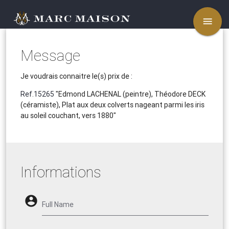
menu
Message
Je voudrais connaitre le(s) prix de :
Ref.15265
"Edmond LACHENAL (peintre), Théodore DECK
(céramiste), Plat aux deux colverts nageant parmi les iris
au soleil couchant, vers 1880"
Informations
account_circle
Full Name