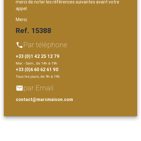
merci de noter les références suivantes avant votre
appel.
Merci.
Ref. 15388
Par téléphone
phone
+33 (0)1 42 25 12 79
Mar. - Sam., de 14h à 19h
+33 (0)6 60 62 61 90
Tous les jours, de 9h à 19h
par Email
email
contact@marcmaison.com