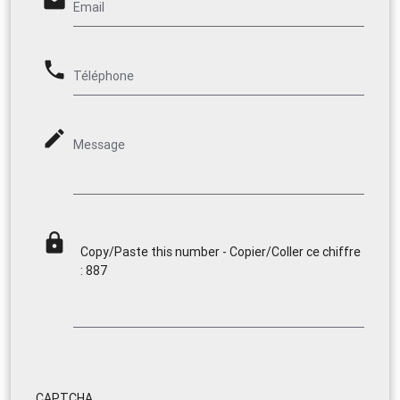
email
Email
phone
Téléphone
mode_edit
Message
lock
Copy/Paste this number - Copier/Coller ce chiffre
: 887
CAPTCHA