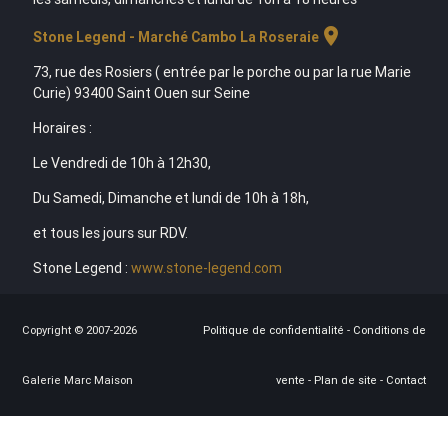
location_on
Stone Legend - Marché Cambo La Roseraie
73, rue des Rosiers ( entrée par le porche ou par la rue Marie
Curie) 93400 Saint Ouen sur Seine
Horaires :
Le Vendredi de 10h à 12h30,
Du Samedi, Dimanche et lundi de 10h à 18h,
et tous les jours sur RDV.
Stone Legend :
www.stone-legend.com
Copyright © 2007-2026
Politique de confidentialité
-
Conditions de
Galerie Marc Maison
vente
-
Plan de site
-
Contact