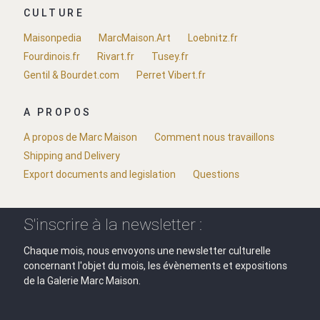
CULTURE
Maisonpedia
MarcMaison.Art
Loebnitz.fr
Fourdinois.fr
Rivart.fr
Tusey.fr
Gentil & Bourdet.com
Perret Vibert.fr
A PROPOS
A propos de Marc Maison
Comment nous travaillons
Shipping and Delivery
Export documents and legislation
Questions
S'inscrire à la newsletter :
Chaque mois, nous envoyons une newsletter culturelle
concernant l'objet du mois, les évènements et expositions
de la Galerie Marc Maison.