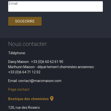
Email
SOUSCRIRE
Nous contacter:
Téléphone:
Daisy Maison : +33 (0)6 60 62 61 90
Mathurin Maison - département cheminées anciennes :
+33 (0)6 64 71 12 02
Email: contact@marcmaison.com
Page contact
location_on
Boutique des cheminées
120, rue des Rosiers