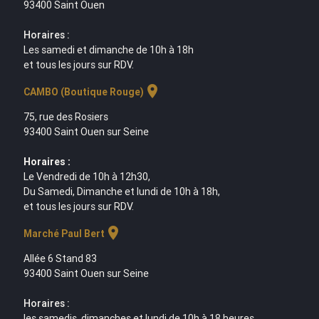
93400 Saint Ouen
Horaires :
Les samedi et dimanche de 10h à 18h
et tous les jours sur RDV.
location_on
CAMBO (Boutique Rouge)
75, rue des Rosiers
93400 Saint Ouen sur Seine
Horaires :
Le Vendredi de 10h à 12h30,
Du Samedi, Dimanche et lundi de 10h à 18h,
et tous les jours sur RDV.
location_on
Marché Paul Bert
Allée 6 Stand 83
93400 Saint Ouen sur Seine
Horaires :
les samedis, dimanches et lundi de 10h à 18 heures