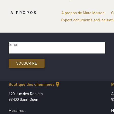
A PROPOS
A propos de Marc Maison
C
Export documents and legislat
Email
SOUSCRIRE
location_on
Boutique des cheminées
M
120, rue des Rosiers
A
93400 Saint Ouen
9
Horaires :
H