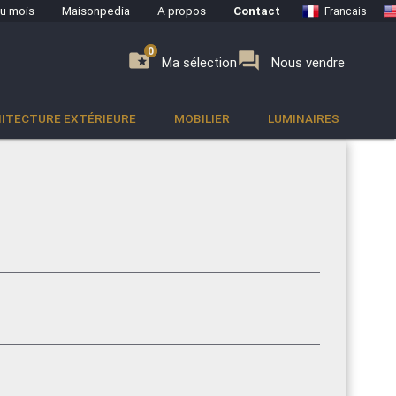
du mois
Maisonpedia
A propos
Contact
Francais
0
0
se
folder_special
forum
Ma sélection
Nous vendre
ITECTURE EXTÉRIEURE
MOBILIER
LUMINAIRES