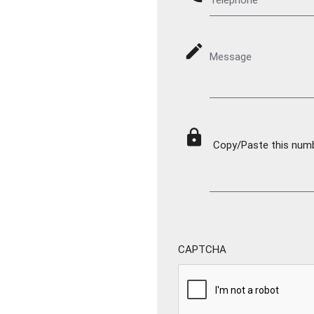
mode_edit
Message
lock
Copy/Paste this numbe
CAPTCHA