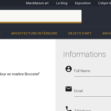
MarcMaison.art
Le blog
Exposition
L'objet 
clo
E
ARCHITECTURE INTÉRIEURE
OBJETS D'ART
ARCH
Informations
account_circle
Full Name
our en marbre Brocatel"
email
Email
phone
Téléphone