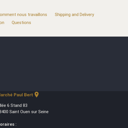
omment nous travaillons
Shipping and Delivery
ion
Questions
location_on
arché Paul Bert
llée 6 Stand 83
3400 Saint Ouen sur Seine
oraires :