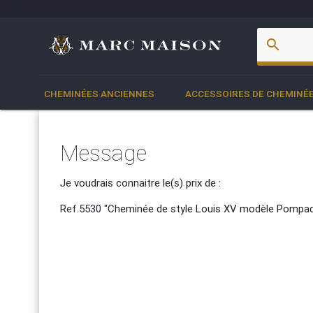
account_box
search
CHEMINÉES ANCIENNES
ACCESSOIRES DE CHEMINÉ
Message
Je voudrais connaitre le(s) prix de :
Ref.5530
"Cheminée de style Louis XV modèle Pompad