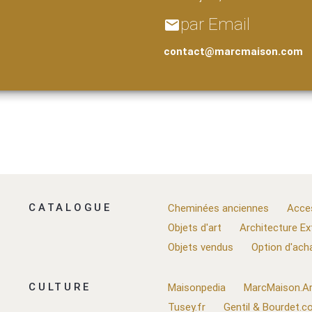
par Email
email
contact@marcmaison.com
CATALOGUE
Cheminées anciennes
Acce
Objets d'art
Architecture Ex
Objets vendus
Option d'ach
CULTURE
Maisonpedia
MarcMaison.Ar
Tusey.fr
Gentil & Bourdet.