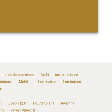
ssoires de cheminée
Architecture Intérieure
térieure
Mobilier
Luminaires
Luminaires
at
t
Loebnitz.fr
Fourdinois.fr
Rivart.fr
com
Perret Vibert.fr