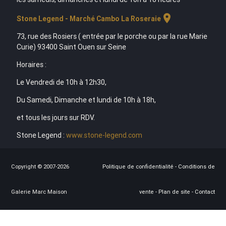
location_on
Stone Legend - Marché Cambo La Roseraie
73, rue des Rosiers ( entrée par le porche ou par la rue Marie
Curie) 93400 Saint Ouen sur Seine
Horaires :
Le Vendredi de 10h à 12h30,
Du Samedi, Dimanche et lundi de 10h à 18h,
et tous les jours sur RDV.
Stone Legend :
www.stone-legend.com
Copyright © 2007-2026
Politique de confidentialité
-
Conditions de
Galerie Marc Maison
vente
-
Plan de site
-
Contact