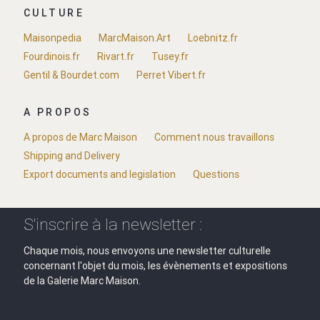
CULTURE
Maisonpedia
MarcMaison.Art
Loebnitz.fr
Fourdinois.fr
Rivart.fr
Tusey.fr
Gentil & Bourdet.com
Perret Vibert.fr
A PROPOS
A propos de Marc Maison
Comment nous travaillons
Shipping and Delivery
Export documents and legislation
Questions
S'inscrire à la newsletter :
Chaque mois, nous envoyons une newsletter culturelle
concernant l'objet du mois, les évènements et expositions
de la Galerie Marc Maison.