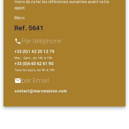
merci de noter les références suivantes avant votre
appel.
Merci.
Ref. 5641
Par téléphone
phone
+33 (0)1 42 25 12 79
Mar. - Sam., de 14h à 19h
+33 (0)6 60 62 61 90
Tous les jours, de 9h à 19h
par Email
email
contact@marcmaison.com