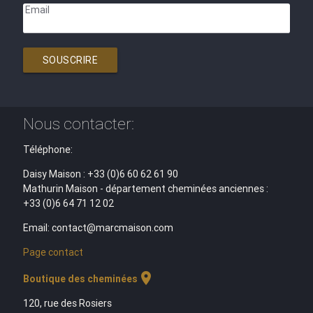
Email
SOUSCRIRE
Nous contacter:
Téléphone:
Daisy Maison : +33 (0)6 60 62 61 90
Mathurin Maison - département cheminées anciennes :
+33 (0)6 64 71 12 02
Email: contact@marcmaison.com
Page contact
location_on
Boutique des cheminées
120, rue des Rosiers