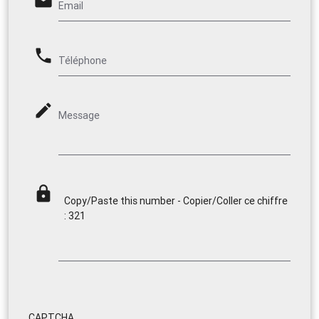
email
Email
phone
Téléphone
mode_edit
Message
lock
Copy/Paste this number - Copier/Coller ce chiffre
: 321
CAPTCHA