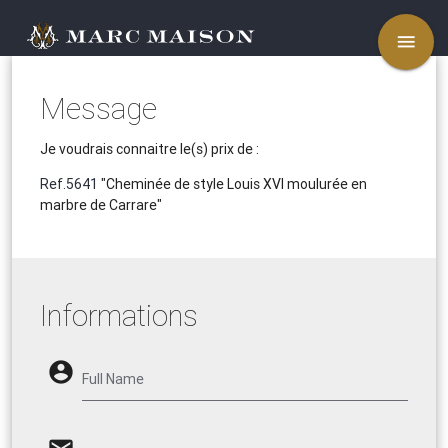
menu
Message
Je voudrais connaitre le(s) prix de :
Ref.5641
"Cheminée de style Louis XVI moulurée en
marbre de Carrare"
Informations
account_circle
Full Name