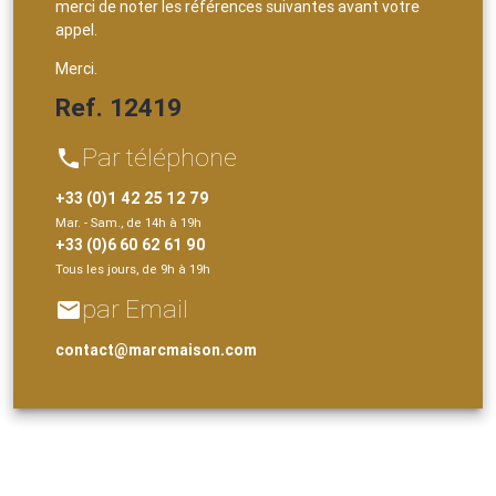
merci de noter les références suivantes avant votre
appel.
Merci.
Ref. 12419
Par téléphone
phone
+33 (0)1 42 25 12 79
Mar. - Sam., de 14h à 19h
+33 (0)6 60 62 61 90
Tous les jours, de 9h à 19h
par Email
email
contact@marcmaison.com