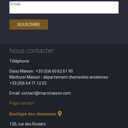
Email
SOUSCRIRE
Nous contacter:
Téléphone:
Daisy Maison : +33 (0)6 60 62 61 90
Mathurin Maison - département cheminées anciennes :
+33 (0)6 64 71 12 02
Email: contact@marcmaison.com
Page contact
location_on
Boutique des cheminées
120, rue des Rosiers