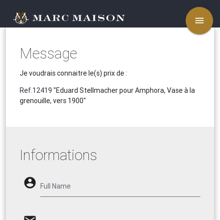
menu
Message
Je voudrais connaitre le(s) prix de :
Ref.12419
"Eduard Stellmacher pour Amphora, Vase à la
grenouille, vers 1900"
Informations
account_circle
Full Name