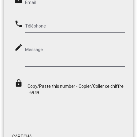
email
Email
phone
Téléphone
mode_edit
Message
lock
Copy/Paste this number - Copier/Coller ce chiffre
: 6949
CAPTCHA