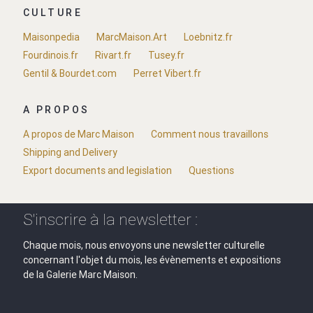
CULTURE
Maisonpedia
MarcMaison.Art
Loebnitz.fr
Fourdinois.fr
Rivart.fr
Tusey.fr
Gentil & Bourdet.com
Perret Vibert.fr
A PROPOS
A propos de Marc Maison
Comment nous travaillons
Shipping and Delivery
Export documents and legislation
Questions
S'inscrire à la newsletter :
Chaque mois, nous envoyons une newsletter culturelle
concernant l'objet du mois, les évènements et expositions
de la Galerie Marc Maison.