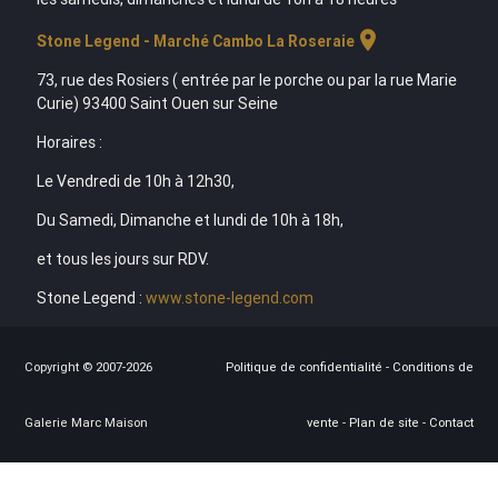
location_on
Stone Legend - Marché Cambo La Roseraie
73, rue des Rosiers ( entrée par le porche ou par la rue Marie
Curie) 93400 Saint Ouen sur Seine
Horaires :
Le Vendredi de 10h à 12h30,
Du Samedi, Dimanche et lundi de 10h à 18h,
et tous les jours sur RDV.
Stone Legend :
www.stone-legend.com
Copyright © 2007-2026
Politique de confidentialité
-
Conditions de
Galerie Marc Maison
vente
-
Plan de site
-
Contact