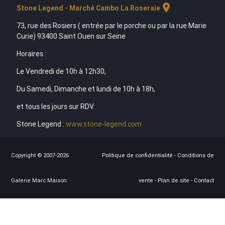
location_on
Stone Legend - Marché Cambo La Roseraie
73, rue des Rosiers ( entrée par le porche ou par la rue Marie
Curie) 93400 Saint Ouen sur Seine
Horaires :
Le Vendredi de 10h à 12h30,
Du Samedi, Dimanche et lundi de 10h à 18h,
et tous les jours sur RDV.
Stone Legend :
www.stone-legend.com
Copyright © 2007-2026
Politique de confidentialité
-
Conditions de
Galerie Marc Maison
vente
-
Plan de site
-
Contact