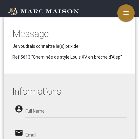
menu
Message
Je voudrais connaitre le(s) prix de :
Ref.5613
"Cheminée de style Louis XV en brèche d'Alep"
Informations
account_circle
Full Name
email
Email