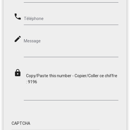
phone
Téléphone
mode_edit
Message
lock
Copy/Paste this number - Copier/Coller ce chiffre
: 9196
CAPTCHA