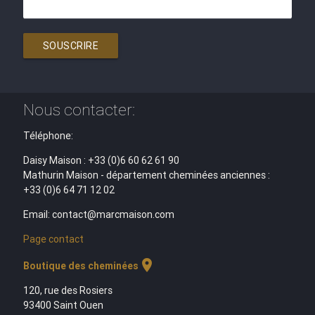
SOUSCRIRE
Nous contacter:
Téléphone:
Daisy Maison : +33 (0)6 60 62 61 90
Mathurin Maison - département cheminées anciennes :
+33 (0)6 64 71 12 02
Email: contact@marcmaison.com
Page contact
location_on
Boutique des cheminées
120, rue des Rosiers
93400 Saint Ouen