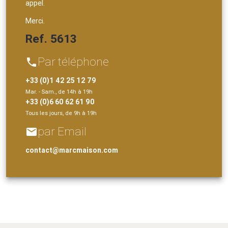
appel.
Merci.
Ref. 5613
Par téléphone
phone
+33 (0)1 42 25 12 79
Mar. - Sam., de 14h à 19h
+33 (0)6 60 62 61 90
Tous les jours, de 9h à 19h
par Email
email
contact@marcmaison.com