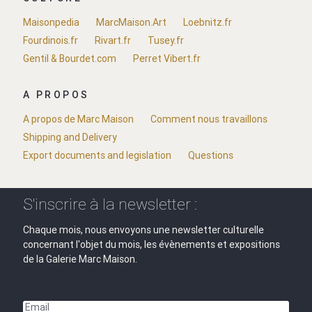
Maisonpedia
MarcMaison.Art
Loebnitz.fr
Fourdinois.fr
Rivart.fr
Tusey.fr
Gentil & Bourdet.com
Perret Vibert.fr
A PROPOS
A propos de Marc Maison
Comment nous travaillons
Shipping and Delivery
Export documents and legislation
Questions
S'inscrire à la newsletter :
Chaque mois, nous envoyons une newsletter culturelle
concernant l'objet du mois, les évènements et expositions
de la Galerie Marc Maison.
Email