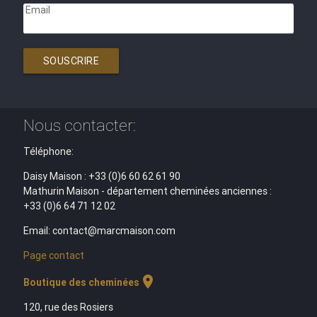
Email
SOUSCRIRE
Nous contacter:
Téléphone:
Daisy Maison : +33 (0)6 60 62 61 90
Mathurin Maison - département cheminées anciennes :
+33 (0)6 64 71 12 02
Email: contact@marcmaison.com
Page contact
location_on
Boutique des cheminées
120, rue des Rosiers