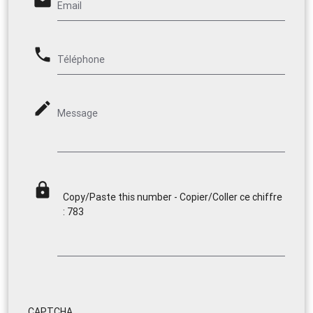
email
Email
phone
Téléphone
mode_edit
Message
lock
Copy/Paste this number - Copier/Coller ce chiffre
: 783
CAPTCHA