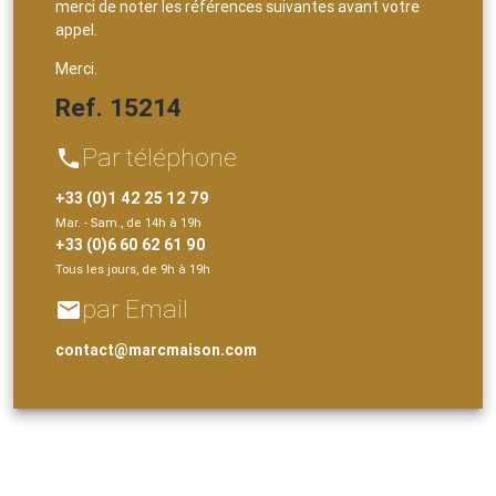
merci de noter les références suivantes avant votre
appel.
Merci.
Ref. 15214
Par téléphone
phone
+33 (0)1 42 25 12 79
Mar. - Sam., de 14h à 19h
+33 (0)6 60 62 61 90
Tous les jours, de 9h à 19h
par Email
email
contact@marcmaison.com