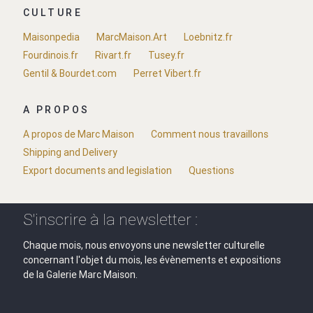
CULTURE
Maisonpedia
MarcMaison.Art
Loebnitz.fr
Fourdinois.fr
Rivart.fr
Tusey.fr
Gentil & Bourdet.com
Perret Vibert.fr
A PROPOS
A propos de Marc Maison
Comment nous travaillons
Shipping and Delivery
Export documents and legislation
Questions
S'inscrire à la newsletter :
Chaque mois, nous envoyons une newsletter culturelle
concernant l'objet du mois, les évènements et expositions
de la Galerie Marc Maison.