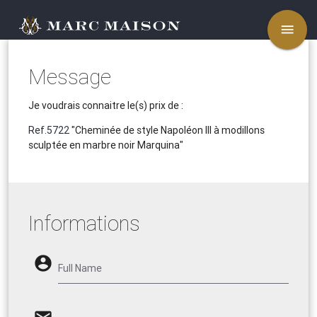
menu
Message
Je voudrais connaitre le(s) prix de :
Ref.5722
"Cheminée de style Napoléon III à modillons
sculptée en marbre noir Marquina"
Informations
account_circle
Full Name