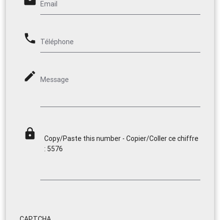
email
Email
phone
Téléphone
mode_edit
Message
lock
Copy/Paste this number - Copier/Coller ce chiffre
: 5576
CAPTCHA