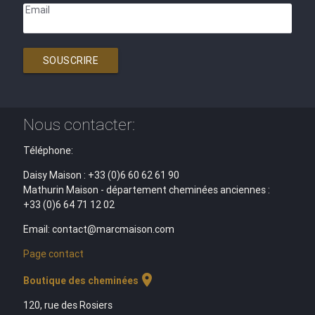
Email
SOUSCRIRE
Nous contacter:
Téléphone:
Daisy Maison : +33 (0)6 60 62 61 90
Mathurin Maison - département cheminées anciennes :
+33 (0)6 64 71 12 02
Email: contact@marcmaison.com
Page contact
location_on
Boutique des cheminées
120, rue des Rosiers