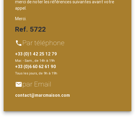
merci de noter les références suivantes avant votre
appel.
Merci.
Ref. 5722
Par téléphone
phone
+33 (0)1 42 25 12 79
Mar. - Sam., de 14h à 19h
+33 (0)6 60 62 61 90
Tous les jours, de 9h à 19h
par Email
email
contact@marcmaison.com