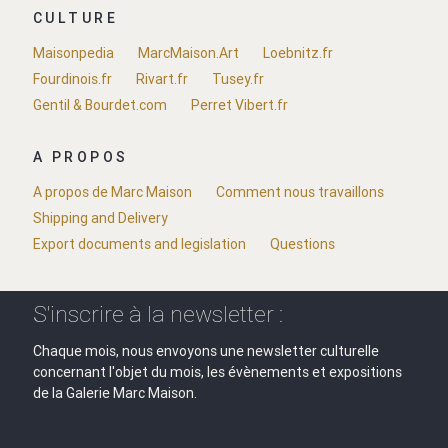
CULTURE
Maisonpedia
MarcMaison.Art
Loebnitz.fr
Fourdinois.fr
Rivart.fr
Tusey.fr
Gentil & Bourdet.com
Perret Vibert.fr
A PROPOS
A propos de Marc Maison
Comment nous travaillons
Shipping and Delivery
Export documents and legislation
Questions
S'inscrire à la newsletter :
Chaque mois, nous envoyons une newsletter culturelle
concernant l'objet du mois, les évènements et expositions
de la Galerie Marc Maison.