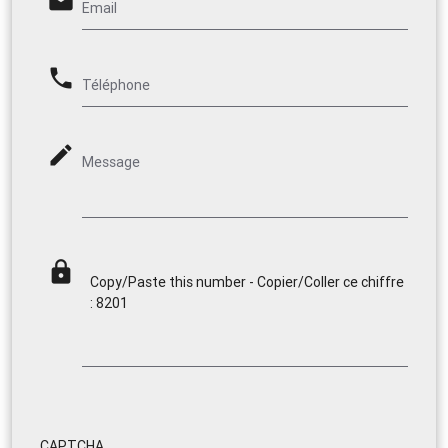
email
Email
phone
Téléphone
mode_edit
Message
lock
Copy/Paste this number - Copier/Coller ce chiffre
: 8201
CAPTCHA