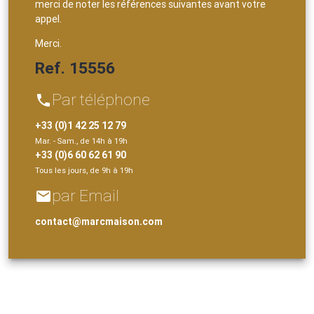
merci de noter les références suivantes avant votre
appel.
Merci.
Ref. 15556
Par téléphone
phone
+33 (0)1 42 25 12 79
Mar. - Sam., de 14h à 19h
+33 (0)6 60 62 61 90
Tous les jours, de 9h à 19h
par Email
email
contact@marcmaison.com