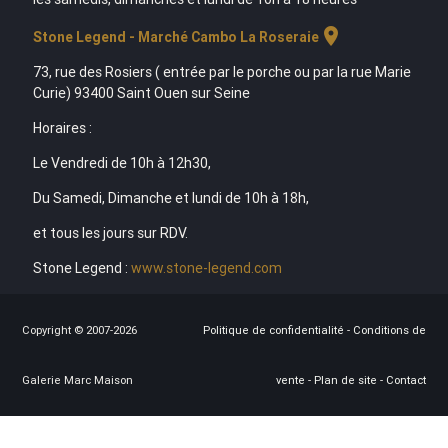
location_on
Stone Legend - Marché Cambo La Roseraie
73, rue des Rosiers ( entrée par le porche ou par la rue Marie
Curie) 93400 Saint Ouen sur Seine
Horaires :
Le Vendredi de 10h à 12h30,
Du Samedi, Dimanche et lundi de 10h à 18h,
et tous les jours sur RDV.
Stone Legend :
www.stone-legend.com
Copyright © 2007-2026
Politique de confidentialité
-
Conditions de
Galerie Marc Maison
vente
-
Plan de site
-
Contact