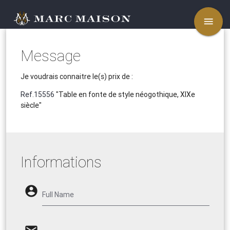
menu
Message
Je voudrais connaitre le(s) prix de :
Ref.15556
"Table en fonte de style néogothique, XIXe
siècle"
Informations
account_circle
Full Name