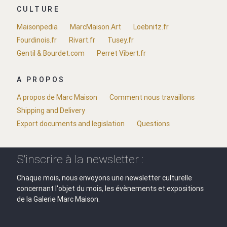
CULTURE
Maisonpedia
MarcMaison.Art
Loebnitz.fr
Fourdinois.fr
Rivart.fr
Tusey.fr
Gentil & Bourdet.com
Perret Vibert.fr
A PROPOS
A propos de Marc Maison
Comment nous travaillons
Shipping and Delivery
Export documents and legislation
Questions
S'inscrire à la newsletter :
Chaque mois, nous envoyons une newsletter culturelle
concernant l'objet du mois, les évènements et expositions
de la Galerie Marc Maison.