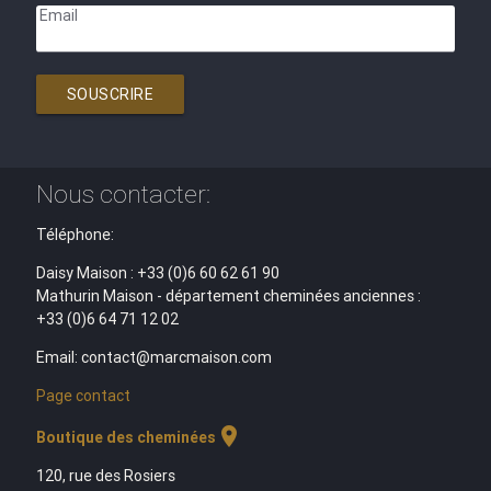
Email
SOUSCRIRE
Nous contacter:
Téléphone:
Daisy Maison : +33 (0)6 60 62 61 90
Mathurin Maison - département cheminées anciennes :
+33 (0)6 64 71 12 02
Email: contact@marcmaison.com
Page contact
location_on
Boutique des cheminées
120, rue des Rosiers