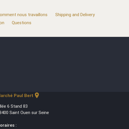
omment nous travaillons
Shipping and Delivery
ion
Questions
location_on
arché Paul Bert
llée 6 Stand 83
3400 Saint Ouen sur Seine
oraires :