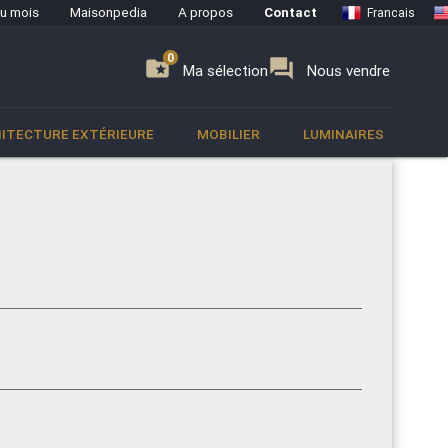
du mois
Maisonpedia
A propos
Contact
Francais
0
0
se
folder_special
forum
Ma sélection
Nous vendre
ITECTURE EXTÉRIEURE
MOBILIER
LUMINAIRES