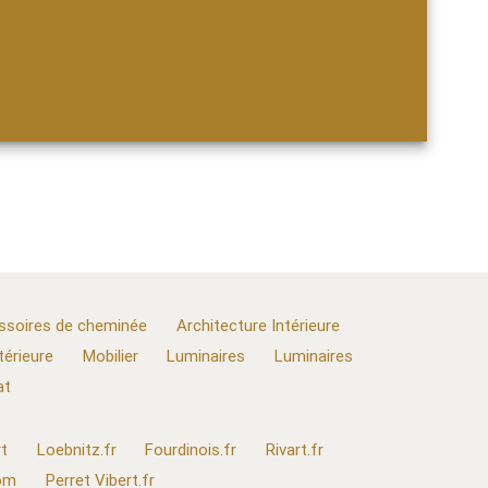
ssoires de cheminée
Architecture Intérieure
térieure
Mobilier
Luminaires
Luminaires
at
t
Loebnitz.fr
Fourdinois.fr
Rivart.fr
com
Perret Vibert.fr