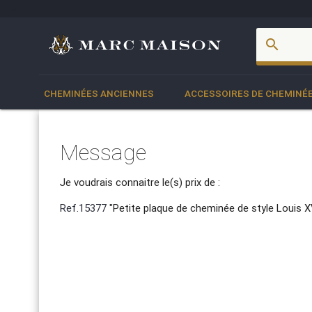
account_box
search
CHEMINÉES ANCIENNES
ACCESSOIRES DE CHEMINÉ
Message
Je voudrais connaitre le(s) prix de :
Ref.15377
"Petite plaque de cheminée de style Louis X