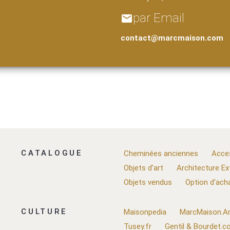
par Email
email
contact@marcmaison.com
CATALOGUE
Cheminées anciennes
Acce
Objets d'art
Architecture Ex
Objets vendus
Option d'ach
CULTURE
Maisonpedia
MarcMaison.Ar
Tusey.fr
Gentil & Bourdet.