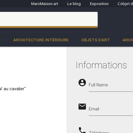
MarcMaison.art
Le blog
Exposition
L'objet 
clo
E
ARCHITECTURE INTÉRIEURE
OBJETS D'ART
ARCH
Informations
account_circle
Full Name
V au cavalier"
email
Email
phone
Téléphone