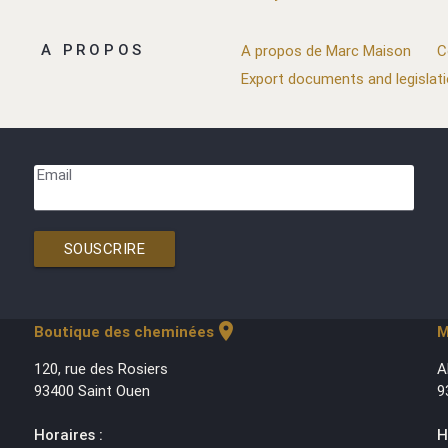
A PROPOS
A propos de Marc Maison
C
Export documents and legislat
Email
SOUSCRIRE
location_on
Boutique des cheminées
M
120, rue des Rosiers
A
93400 Saint Ouen
9
Horaires :
H