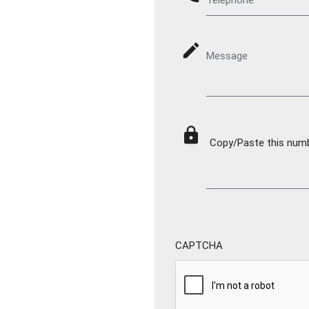
mode_edit
Message
lock
Copy/Paste this numbe
CAPTCHA