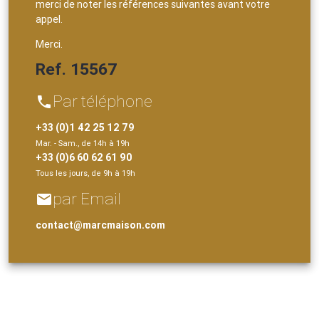
merci de noter les références suivantes avant votre
appel.
Merci.
Ref. 15567
Par téléphone
phone
+33 (0)1 42 25 12 79
Mar. - Sam., de 14h à 19h
+33 (0)6 60 62 61 90
Tous les jours, de 9h à 19h
par Email
email
contact@marcmaison.com