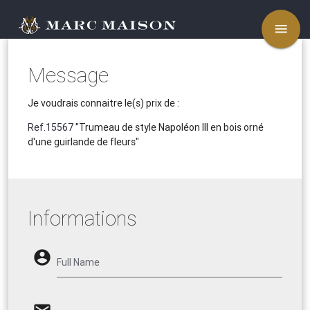
menu
Message
Je voudrais connaitre le(s) prix de :
Ref.15567
"Trumeau de style Napoléon III en bois orné
d'une guirlande de fleurs"
Informations
account_circle
Full Name