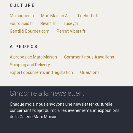
CULTURE
Maisonpedia
MarcMaison.Art
Loebnitz.fr
Fourdinois.fr
Rivart.fr
Tusey.fr
Gentil & Bourdet.com
Perret Vibert.fr
A PROPOS
A propos de Marc Maison
Comment nous travaillons
Shipping and Delivery
Export documents and legislation
Questions
S'inscrire à la newsletter :
Chaque mois, nous envoyons une newsletter culturelle
concernant l'objet du mois, les évènements et expositions
de la Galerie Marc Maison.