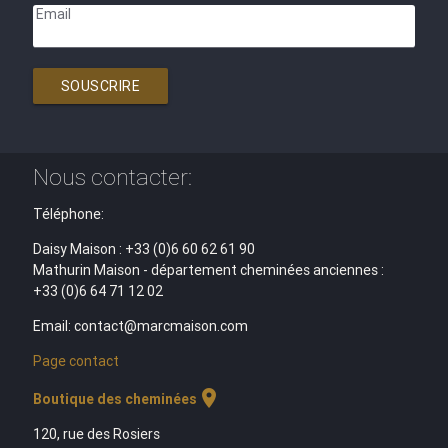
Email
SOUSCRIRE
Nous contacter:
Téléphone:
Daisy Maison : +33 (0)6 60 62 61 90
Mathurin Maison - département cheminées anciennes :
+33 (0)6 64 71 12 02
Email: contact@marcmaison.com
Page contact
location_on
Boutique des cheminées
120, rue des Rosiers