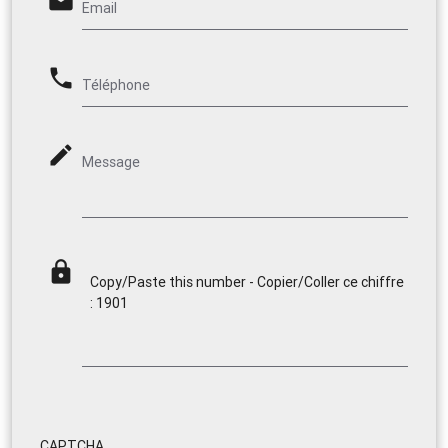
email
Email
phone
Téléphone
mode_edit
Message
lock
Copy/Paste this number - Copier/Coller ce chiffre
: 1901
CAPTCHA