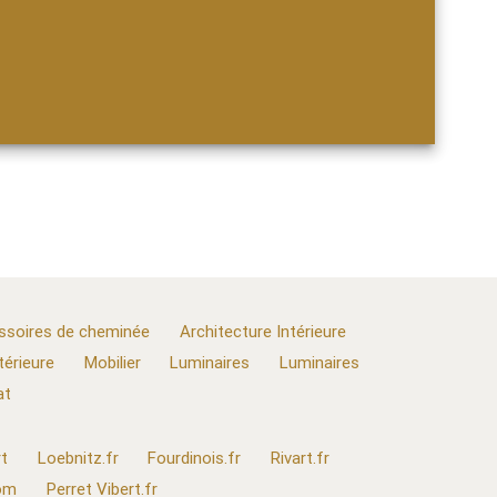
ssoires de cheminée
Architecture Intérieure
térieure
Mobilier
Luminaires
Luminaires
at
t
Loebnitz.fr
Fourdinois.fr
Rivart.fr
com
Perret Vibert.fr