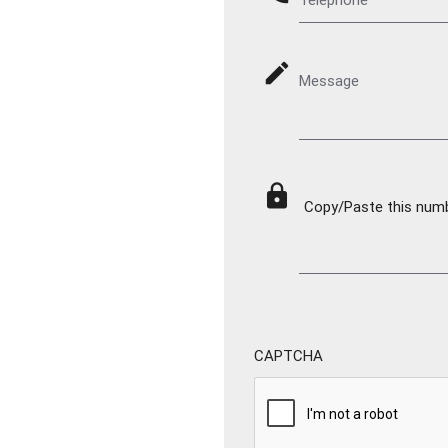
mode_edit
Message
lock
Copy/Paste this numbe
CAPTCHA