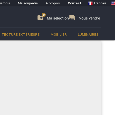
du mois
Maisonpedia
A propos
Contact
Francais
0
0
se
folder_special
forum
Ma sélection
Nous vendre
ITECTURE EXTÉRIEURE
MOBILIER
LUMINAIRES