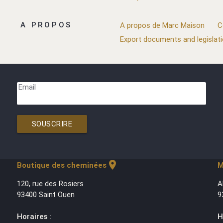
A PROPOS
A propos de Marc Maison
C
Export documents and legislat
Email
SOUSCRIRE
location_on
Boutique des cheminées
M
120, rue des Rosiers
A
93400 Saint Ouen
9
Horaires :
H