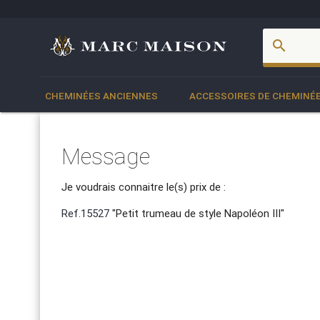
account_box
search
CHEMINÉES ANCIENNES
ACCESSOIRES DE CHEMINÉ
Message
Je voudrais connaitre le(s) prix de :
Ref.15527
"Petit trumeau de style Napoléon III"