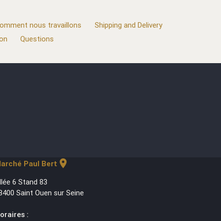
omment nous travaillons
Shipping and Delivery
ion
Questions
location_on
arché Paul Bert
llée 6 Stand 83
3400 Saint Ouen sur Seine
oraires :