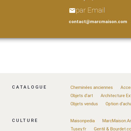
par Email
email
contact@marcmaison.com
CATALOGUE
Cheminées anciennes
Acce
Objets d'art
Architecture Ex
Objets vendus
Option d'ach
CULTURE
Maisonpedia
MarcMaison.Ar
Tusey.fr
Gentil & Bourdet.