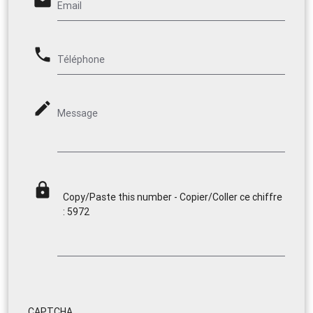
email
Email
phone
Téléphone
mode_edit
Message
lock
Copy/Paste this number - Copier/Coller ce chiffre
: 5972
CAPTCHA