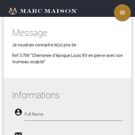
menu
Message
Je voudrais connaitre le(s) prix de :
Ref.5788
"Cheminée d'époque Louis XV en pierre avec son
trumeau sculpté"
Informations
account_circle
Full Name