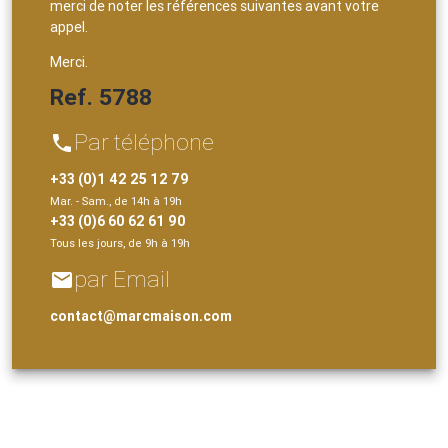
merci de noter les références suivantes avant votre
appel.
Merci.
Ref. 5788
Par téléphone
phone
+33 (0)1 42 25 12 79
Mar. - Sam., de 14h à 19h
+33 (0)6 60 62 61 90
Tous les jours, de 9h à 19h
par Email
email
contact@marcmaison.com