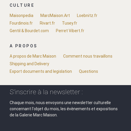
CULTURE
Maisonpedia
MarcMaison.Art
Loebnitz.fr
Fourdinois.fr
Rivart.fr
Tusey.fr
Gentil & Bourdet.com
Perret Vibert.fr
A PROPOS
A propos de Marc Maison
Comment nous travaillons
Shipping and Delivery
Export documents and legislation
Questions
S'inscrire à la newsletter :
Chaque mois, nous envoyons une newsletter culturelle
concernant l'objet du mois, les évènements et expositions
de la Galerie Marc Maison.