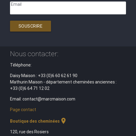
Email
SOUSCRIRE
Nous contacter:
Téléphone:
Daisy Maison : +33 (0)6 60 62 61 90
Mathurin Maison - département cheminées anciennes :
+33 (0)6 64 71 12 02
Email: contact@marcmaison.com
Page contact
location_on
Boutique des cheminées
120, rue des Rosiers