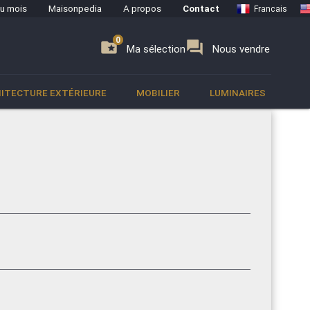
du mois
Maisonpedia
A propos
Contact
Francais
0
0
se
folder_special
forum
Ma sélection
Nous vendre
ITECTURE EXTÉRIEURE
MOBILIER
LUMINAIRES