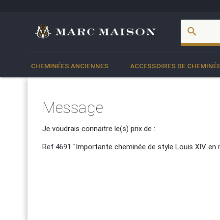
account_box
search
CHEMINÉES ANCIENNES
ACCESSOIRES DE CHEMINÉ
Message
Je voudrais connaitre le(s) prix de :
Ref.4691
"Importante cheminée de style Louis XIV en 