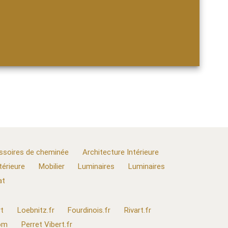
ssoires de cheminée
Architecture Intérieure
térieure
Mobilier
Luminaires
Luminaires
at
t
Loebnitz.fr
Fourdinois.fr
Rivart.fr
com
Perret Vibert.fr