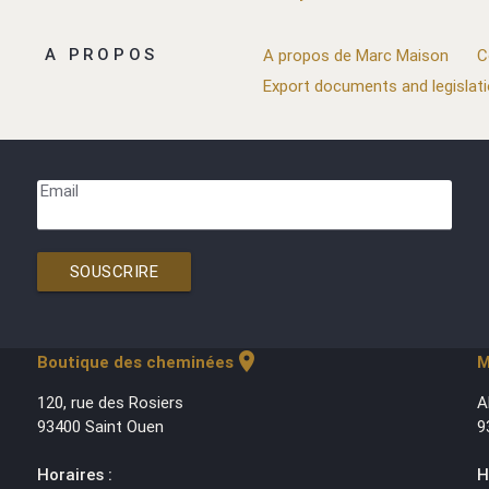
A PROPOS
A propos de Marc Maison
C
Export documents and legislat
Email
SOUSCRIRE
location_on
Boutique des cheminées
M
120, rue des Rosiers
A
93400 Saint Ouen
9
Horaires :
H