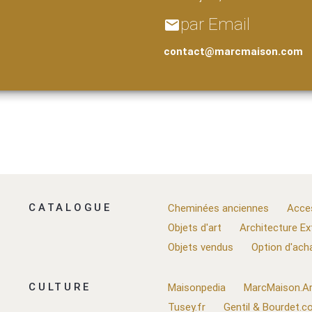
par Email
email
contact@marcmaison.com
CATALOGUE
Cheminées anciennes
Acce
Objets d'art
Architecture Ex
Objets vendus
Option d'ach
CULTURE
Maisonpedia
MarcMaison.Ar
Tusey.fr
Gentil & Bourdet.