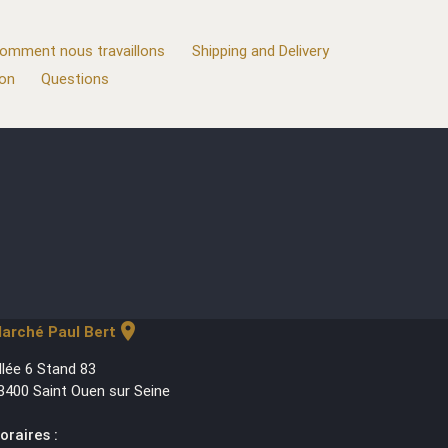
omment nous travaillons
Shipping and Delivery
ion
Questions
location_on
arché Paul Bert
llée 6 Stand 83
3400 Saint Ouen sur Seine
oraires :