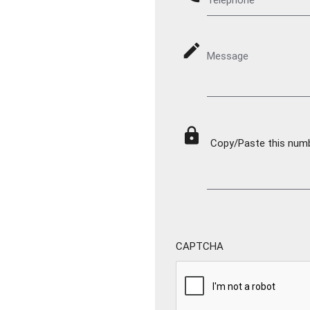
mode_edit
Message
lock
Copy/Paste this numbe
CAPTCHA