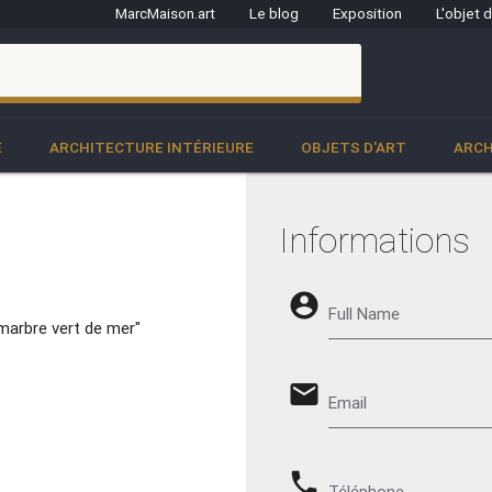
MarcMaison.art
Le blog
Exposition
L'objet 
clo
E
ARCHITECTURE INTÉRIEURE
OBJETS D'ART
ARCH
Informations
account_circle
Full Name
marbre vert de mer"
email
Email
phone
Téléphone