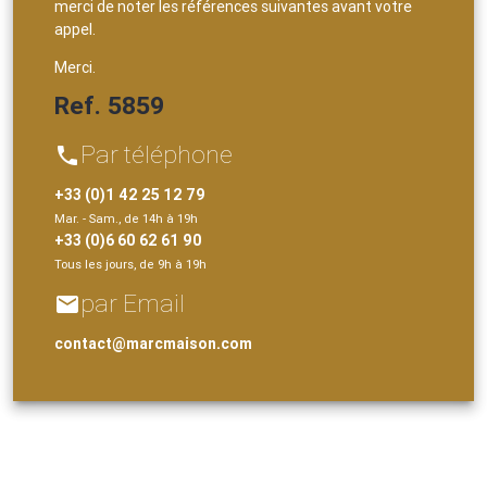
merci de noter les références suivantes avant votre
appel.
Merci.
Ref. 5859
Par téléphone
phone
+33 (0)1 42 25 12 79
Mar. - Sam., de 14h à 19h
+33 (0)6 60 62 61 90
Tous les jours, de 9h à 19h
par Email
email
contact@marcmaison.com