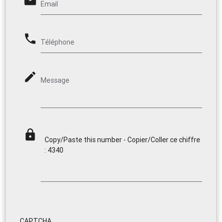
email
Email
phone
Téléphone
mode_edit
Message
lock
Copy/Paste this number - Copier/Coller ce chiffre
: 4340
CAPTCHA