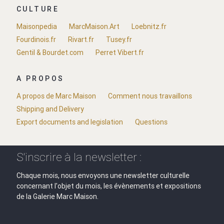
CULTURE
Maisonpedia
MarcMaison.Art
Loebnitz.fr
Fourdinois.fr
Rivart.fr
Tusey.fr
Gentil & Bourdet.com
Perret Vibert.fr
A PROPOS
A propos de Marc Maison
Comment nous travaillons
Shipping and Delivery
Export documents and legislation
Questions
S'inscrire à la newsletter :
Chaque mois, nous envoyons une newsletter culturelle
concernant l'objet du mois, les évènements et expositions
de la Galerie Marc Maison.