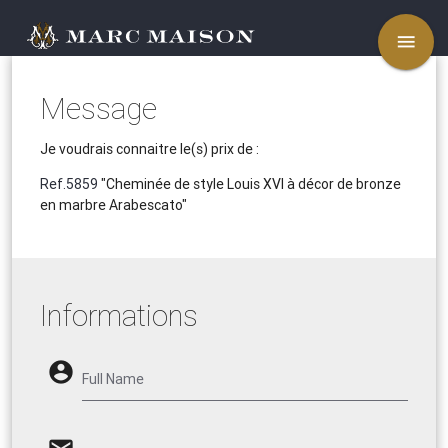
menu
Message
Je voudrais connaitre le(s) prix de :
Ref.5859
"Cheminée de style Louis XVI à décor de bronze
en marbre Arabescato"
Informations
account_circle
Full Name