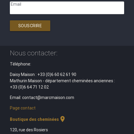
Email
SOUSCRIRE
Nous contacter:
Téléphone:
Daisy Maison : +33 (0)6 60 62 61 90
Mathurin Maison - département cheminées anciennes :
+33 (0)6 64 71 12 02
Email: contact@marcmaison.com
Page contact
location_on
Boutique des cheminées
120, rue des Rosiers