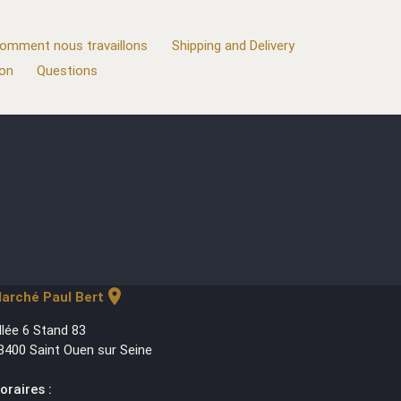
omment nous travaillons
Shipping and Delivery
ion
Questions
location_on
arché Paul Bert
llée 6 Stand 83
3400 Saint Ouen sur Seine
oraires :