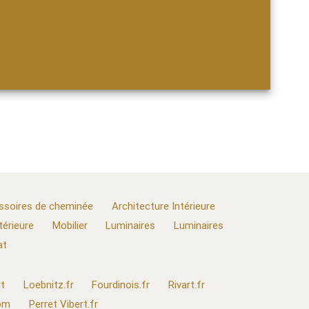
ssoires de cheminée
Architecture Intérieure
térieure
Mobilier
Luminaires
Luminaires
at
t
Loebnitz.fr
Fourdinois.fr
Rivart.fr
com
Perret Vibert.fr