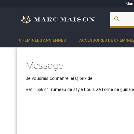
Marc
account_box
search
CHEMINÉES ANCIENNES
ACCESSOIRES DE CHEMINÉ
Message
Je voudrais connaitre le(s) prix de :
Ref.15663
"Trumeau de style Louis XVI orné de guirlan