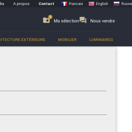
ia
A propos
Contact
Francais
English
Russe
0
0
se
folder_special
forum
Ma sélection
Nous vendre
ITECTURE EXTÉRIEURE
MOBILIER
LUMINAIRES