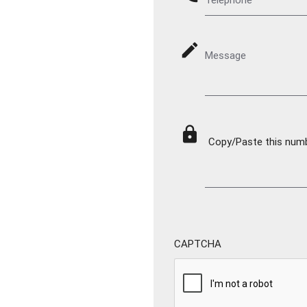
mode_edit
Message
lock
Copy/Paste this numbe
CAPTCHA