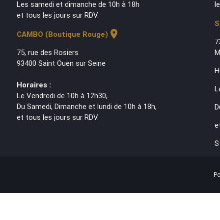
Les samedi et dimanche de 10h à 18h
l
et tous les jours sur RDV.
S
location_on
CAMBO (Boutique Rouge)
7
75, rue des Rosiers
M
93400 Saint Ouen sur Seine
H
Horaires :
L
Le Vendredi de 10h à 12h30,
Du Samedi, Dimanche et lundi de 10h à 18h,
D
et tous les jours sur RDV.
e
S
Po