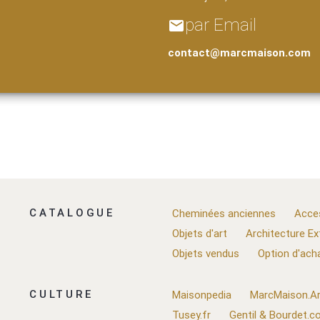
par Email
email
contact@marcmaison.com
CATALOGUE
Cheminées anciennes
Acce
Objets d'art
Architecture Ex
Objets vendus
Option d'ach
CULTURE
Maisonpedia
MarcMaison.Ar
Tusey.fr
Gentil & Bourdet.