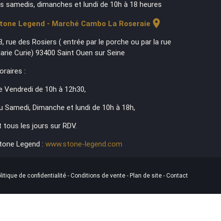
es samedis, dimanches et lundi de 10h à 18 heures
location_on
tone Legend - Marché Cambo La Roseraie
3, rue des Rosiers ( entrée par le porche ou par la rue
arie Curie) 93400 Saint Ouen sur Seine
oraires :
e Vendredi de 10h à 12h30,
u Samedi, Dimanche et lundi de 10h à 18h,
t tous les jours sur RDV.
tone Legend :
www.stone-legend.com
litique de confidentialité
-
Conditions de vente
-
Plan de site
-
Contact