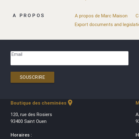
A PROPOS
A propos de Marc Maison
C
Export documents and legislat
Email
SOUSCRIRE
location_on
Boutique des cheminées
M
120, rue des Rosiers
A
93400 Saint Ouen
9
Horaires :
H