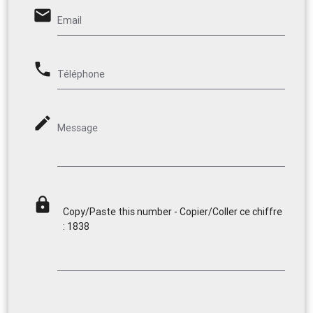
email
Email
phone
Téléphone
mode_edit
Message
lock
Copy/Paste this number - Copier/Coller ce chiffre
: 1838