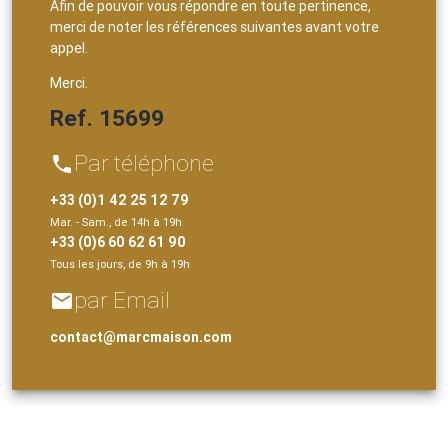
Afin de pouvoir vous répondre en toute pertinence,
merci de noter les références suivantes avant votre
appel.
Merci.
Ref. 15699
Par téléphone
phone
+33 (0)1 42 25 12 79
Mar. - Sam., de 14h à 19h
+33 (0)6 60 62 61 90
Tous les jours, de 9h à 19h
par Email
email
contact@marcmaison.com