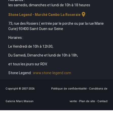
les samedis, dimanches et lundi de 10h à 18 heures
location_on
Stone Legend - Marché Cambo La Roseraie
73, rue des Rosiers ( entrée par le porche ou par la rue Marie
Curie) 93400 Saint Ouen sur Seine
Horaires :
Le Vendredi de 10h à 12h30,
Du Samedi, Dimanche et lundi de 10h à 18h,
et tous les jours sur RDV.
Stone Legend :
www.stone-legend.com
Copyright © 2007-2026
Politique de confidentialité
-
Conditions de
Galerie Marc Maison
vente
-
Plan de site
-
Contact