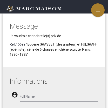
menu
Message
Je voudrais connaitre le(s) prix de :
Ref.15699
"Eugène GRASSET (dessinateur) et FULGRAFF
(ébéniste), série de 6 chaises en chêne sculpté, Paris,
1880–1885"
Informations
account_circle
Full Name