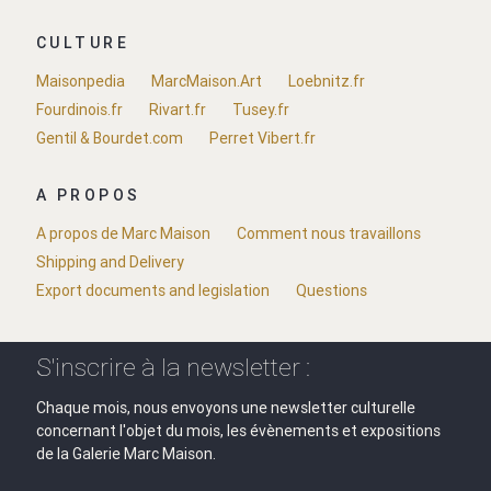
CULTURE
Maisonpedia
MarcMaison.Art
Loebnitz.fr
Fourdinois.fr
Rivart.fr
Tusey.fr
Gentil & Bourdet.com
Perret Vibert.fr
A PROPOS
A propos de Marc Maison
Comment nous travaillons
Shipping and Delivery
Export documents and legislation
Questions
S'inscrire à la newsletter :
Chaque mois, nous envoyons une newsletter culturelle
concernant l'objet du mois, les évènements et expositions
de la Galerie Marc Maison.