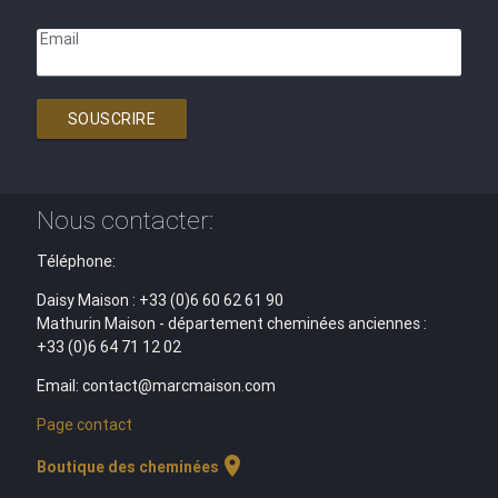
Email
SOUSCRIRE
Nous contacter:
Téléphone:
Daisy Maison : +33 (0)6 60 62 61 90
Mathurin Maison - département cheminées anciennes :
+33 (0)6 64 71 12 02
Email: contact@marcmaison.com
Page contact
location_on
Boutique des cheminées