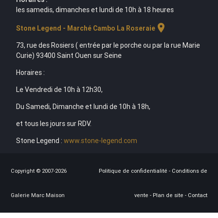
les samedis, dimanches et lundi de 10h à 18 heures
location_on
Stone Legend - Marché Cambo La Roseraie
73, rue des Rosiers ( entrée par le porche ou par la rue Marie
Curie) 93400 Saint Ouen sur Seine
Horaires :
Le Vendredi de 10h à 12h30,
Du Samedi, Dimanche et lundi de 10h à 18h,
et tous les jours sur RDV.
Stone Legend :
www.stone-legend.com
Copyright © 2007-2026
Politique de confidentialité
-
Conditions de
Galerie Marc Maison
vente
-
Plan de site
-
Contact