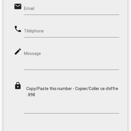
email
Email
phone
Téléphone
mode_edit
Message
lock
Copy/Paste this number - Copier/Coller ce chiffre
: 898