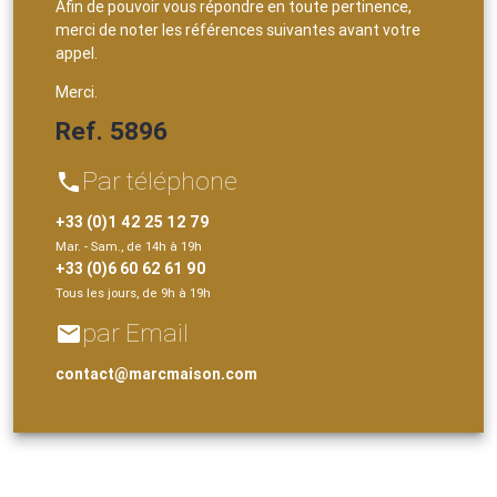
Afin de pouvoir vous répondre en toute pertinence,
merci de noter les références suivantes avant votre
appel.
Merci.
Ref. 5896
Par téléphone
phone
+33 (0)1 42 25 12 79
Mar. - Sam., de 14h à 19h
+33 (0)6 60 62 61 90
Tous les jours, de 9h à 19h
par Email
email
contact@marcmaison.com