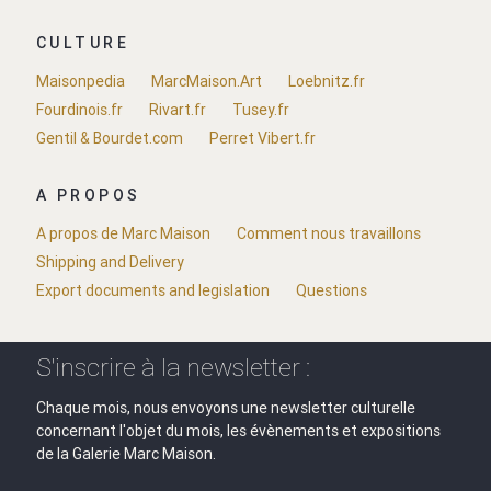
CULTURE
Maisonpedia
MarcMaison.Art
Loebnitz.fr
Fourdinois.fr
Rivart.fr
Tusey.fr
Gentil & Bourdet.com
Perret Vibert.fr
A PROPOS
A propos de Marc Maison
Comment nous travaillons
Shipping and Delivery
Export documents and legislation
Questions
S'inscrire à la newsletter :
Chaque mois, nous envoyons une newsletter culturelle
concernant l'objet du mois, les évènements et expositions
de la Galerie Marc Maison.