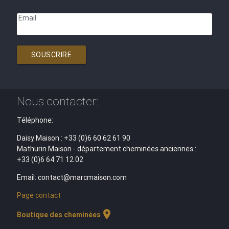
Email
SOUSCRIRE
Nous contacter:
Téléphone:
Daisy Maison : +33 (0)6 60 62 61 90
Mathurin Maison - département cheminées anciennes :
+33 (0)6 64 71 12 02
Email: contact@marcmaison.com
Page contact
location_on
Boutique des cheminées