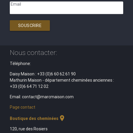
Email
SOUSCRIRE
Nous contacter:
Téléphone:
Daisy Maison : +33 (0)6 60 62 61 90
Mathurin Maison - département cheminées anciennes :
+33 (0)6 64 71 12 02
Email: contact@marcmaison.com
Page contact
location_on
Boutique des cheminées
120, rue des Rosiers