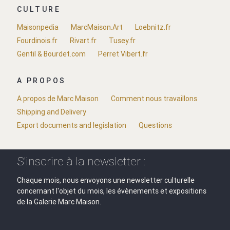
CULTURE
Maisonpedia
MarcMaison.Art
Loebnitz.fr
Fourdinois.fr
Rivart.fr
Tusey.fr
Gentil & Bourdet.com
Perret Vibert.fr
A PROPOS
A propos de Marc Maison
Comment nous travaillons
Shipping and Delivery
Export documents and legislation
Questions
S'inscrire à la newsletter :
Chaque mois, nous envoyons une newsletter culturelle
concernant l'objet du mois, les évènements et expositions
de la Galerie Marc Maison.