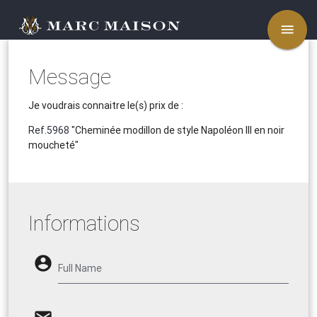
menu
Message
Je voudrais connaitre le(s) prix de :
Ref.5968
"Cheminée modillon de style Napoléon III en noir
moucheté"
Informations
account_circle
Full Name