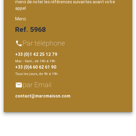
merci de noter les références suivantes avant votre
appel.
Merci.
Ref. 5968
Par téléphone
phone
+33 (0)1 42 25 12 79
Mar. - Sam., de 14h à 19h
+33 (0)6 60 62 61 90
Tous les jours, de 9h à 19h
par Email
email
contact@marcmaison.com