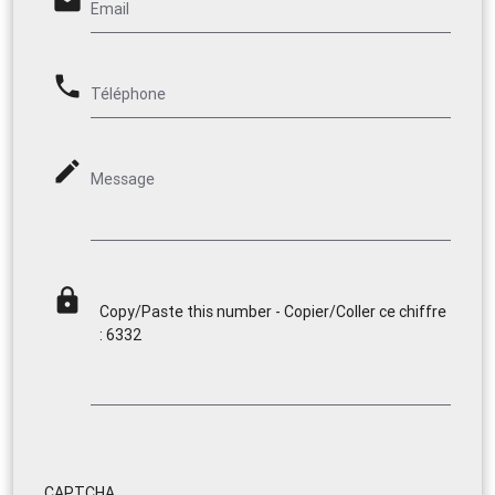
email
Email
phone
Téléphone
mode_edit
Message
lock
Copy/Paste this number - Copier/Coller ce chiffre
: 6332
CAPTCHA