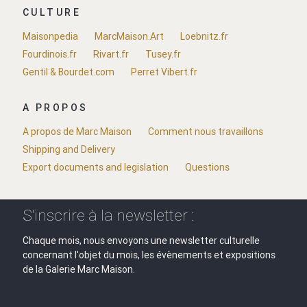
CULTURE
Maisonpedia
MarcMaison.Art
Loebnitz.fr
Fourdinois.fr
Rivart.fr
Tusey.fr
Gentil & Bourdet.com
Perret Vibert.fr
A PROPOS
A propos de Marc Maison
Comment nous travaillons
Shipping and Delivery
Export documents and legislation
Questions
S'inscrire à la newsletter :
Chaque mois, nous envoyons une newsletter culturelle
concernant l'objet du mois, les évènements et expositions
de la Galerie Marc Maison.