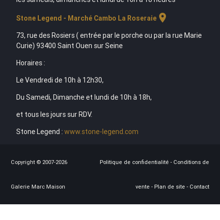
location_on
Stone Legend - Marché Cambo La Roseraie
73, rue des Rosiers ( entrée par le porche ou par la rue Marie
Curie) 93400 Saint Ouen sur Seine
Horaires :
Le Vendredi de 10h à 12h30,
Du Samedi, Dimanche et lundi de 10h à 18h,
et tous les jours sur RDV.
Stone Legend :
www.stone-legend.com
Copyright © 2007-2026
Politique de confidentialité
-
Conditions de
Galerie Marc Maison
vente
-
Plan de site
-
Contact