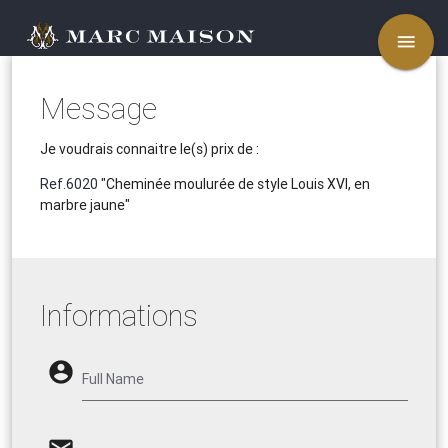
menu
Message
Je voudrais connaitre le(s) prix de :
Ref.6020
"Cheminée moulurée de style Louis XVI, en
marbre jaune"
Informations
account_circle
Full Name