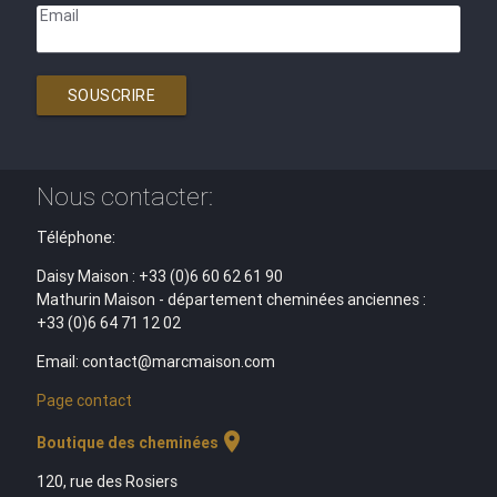
Email
SOUSCRIRE
Nous contacter:
Téléphone:
Daisy Maison : +33 (0)6 60 62 61 90
Mathurin Maison - département cheminées anciennes :
+33 (0)6 64 71 12 02
Email: contact@marcmaison.com
Page contact
location_on
Boutique des cheminées
120, rue des Rosiers