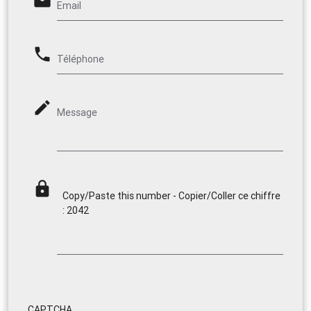
email
Email
phone
Téléphone
mode_edit
Message
lock
Copy/Paste this number - Copier/Coller ce chiffre
: 2042
CAPTCHA