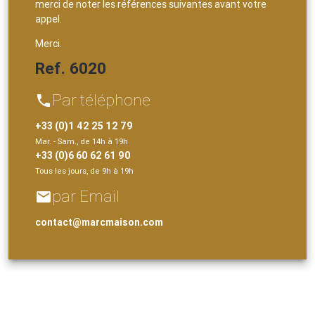
merci de noter les références suivantes avant votre
appel.
Merci.
Ref. 6020
Par téléphone
phone
+33 (0)1 42 25 12 79
Mar. - Sam., de 14h à 19h
+33 (0)6 60 62 61 90
Tous les jours, de 9h à 19h
par Email
email
contact@marcmaison.com