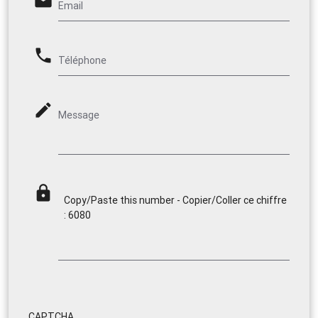
email
Email
phone
Téléphone
mode_edit
Message
lock
Copy/Paste this number - Copier/Coller ce chiffre
: 6080
CAPTCHA