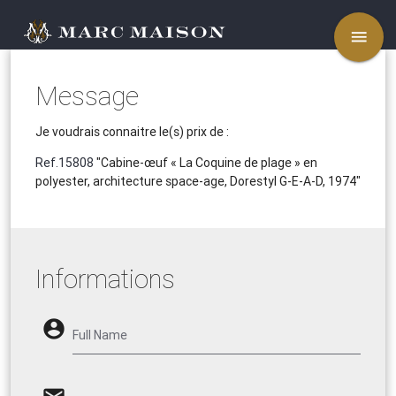
menu
Message
Je voudrais connaitre le(s) prix de :
Ref.15808
"Cabine-œuf « La Coquine de plage » en
polyester, architecture space-age, Dorestyl G-E-A-D, 1974"
Informations
account_circle
Full Name