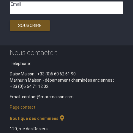
Email
SOUSCRIRE
Nous contacter:
Téléphone:
Daisy Maison : +33 (0)6 60 62 61 90
Mathurin Maison - département cheminées anciennes :
+33 (0)6 64 71 12 02
Email: contact@marcmaison.com
Page contact
location_on
Boutique des cheminées
120, rue des Rosiers