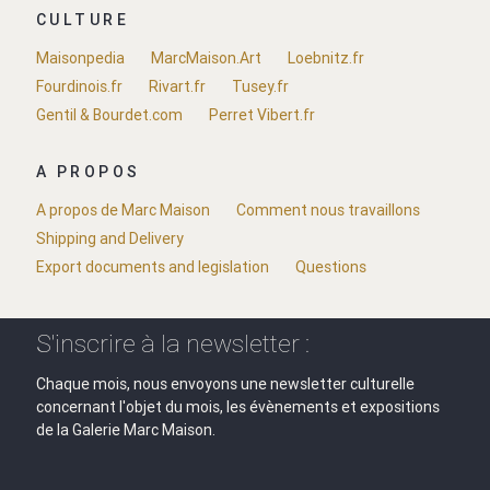
CULTURE
Maisonpedia
MarcMaison.Art
Loebnitz.fr
Fourdinois.fr
Rivart.fr
Tusey.fr
Gentil & Bourdet.com
Perret Vibert.fr
A PROPOS
A propos de Marc Maison
Comment nous travaillons
Shipping and Delivery
Export documents and legislation
Questions
S'inscrire à la newsletter :
Chaque mois, nous envoyons une newsletter culturelle
concernant l'objet du mois, les évènements et expositions
de la Galerie Marc Maison.