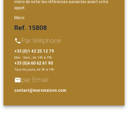
merci de noter les références suivantes avant votre
appel.
Merci.
Ref. 15808
Par téléphone
phone
+33 (0)1 42 25 12 79
Mar. - Sam., de 14h à 19h
+33 (0)6 60 62 61 90
Tous les jours, de 9h à 19h
par Email
email
contact@marcmaison.com