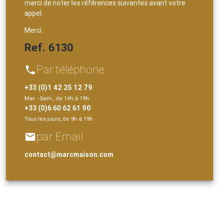
merci de noter les références suivantes avant votre
appel.
Merci.
Ref. 6130
Par téléphone
phone
+33 (0)1 42 25 12 79
Mar. - Sam., de 14h à 19h
+33 (0)6 60 62 61 90
Tous les jours, de 9h à 19h
par Email
email
contact@marcmaison.com