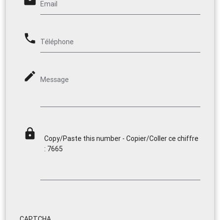
email
Email
phone
Téléphone
mode_edit
Message
lock
Copy/Paste this number - Copier/Coller ce chiffre
: 7665
CAPTCHA