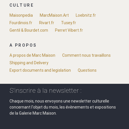
CULTURE
Maisonpedia
MarcMaison.Art
Loebnitz.fr
Fourdinois.fr
Rivart.fr
Tusey.fr
Gentil & Bourdet.com
Perret Vibert.fr
A PROPOS
A propos de Marc Maison
Comment nous travaillons
Shipping and Delivery
Export documents and legislation
Questions
S'inscrire à la newsletter :
Chaque mois, nous envoyons une newsletter culturelle
concernant l'objet du mois, les évènements et expositions
de la Galerie Marc Maison.