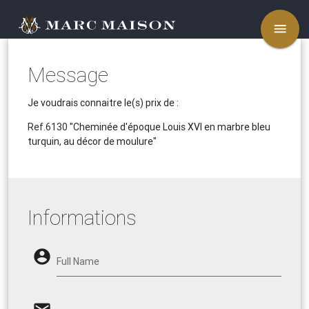
menu
Message
Je voudrais connaitre le(s) prix de :
Ref.6130
"Cheminée d'époque Louis XVI en marbre bleu
turquin, au décor de moulure"
Informations
account_circle
Full Name