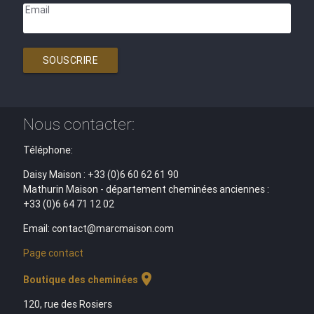
Email
SOUSCRIRE
Nous contacter:
Téléphone:
Daisy Maison : +33 (0)6 60 62 61 90
Mathurin Maison - département cheminées anciennes :
+33 (0)6 64 71 12 02
Email: contact@marcmaison.com
Page contact
location_on
Boutique des cheminées
120, rue des Rosiers