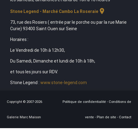
location_on
Stone Legend - Marché Cambo La Roseraie
73, rue des Rosiers ( entrée par le porche ou par la rue Marie
Curie) 93400 Saint Ouen sur Seine
Horaires :
Le Vendredi de 10h à 12h30,
Du Samedi, Dimanche et lundi de 10h à 18h,
et tous les jours sur RDV.
Stone Legend :
www.stone-legend.com
Copyright © 2007-2026
Politique de confidentialité
-
Conditions de
Galerie Marc Maison
vente
-
Plan de site
-
Contact