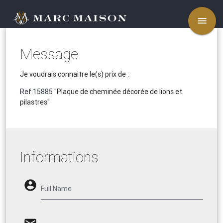
menu
Message
Je voudrais connaitre le(s) prix de :
Ref.15885
"Plaque de cheminée décorée de lions et
pilastres"
Informations
account_circle
Full Name