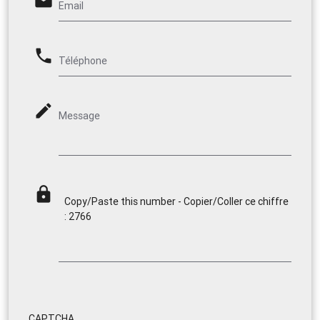
email
Email
phone
Téléphone
mode_edit
Message
lock
Copy/Paste this number - Copier/Coller ce chiffre
: 2766
CAPTCHA