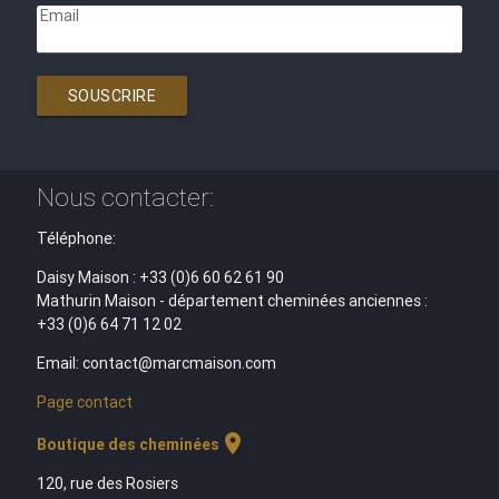
Email
SOUSCRIRE
Nous contacter:
Téléphone:
Daisy Maison : +33 (0)6 60 62 61 90
Mathurin Maison - département cheminées anciennes :
+33 (0)6 64 71 12 02
Email: contact@marcmaison.com
Page contact
location_on
Boutique des cheminées
120, rue des Rosiers