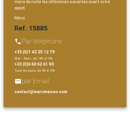
merci de noter les références suivantes avant votre
appel.
Merci.
Ref. 15885
Par téléphone
phone
+33 (0)1 42 25 12 79
Mar. - Sam., de 14h à 19h
+33 (0)6 60 62 61 90
Tous les jours, de 9h à 19h
par Email
email
contact@marcmaison.com