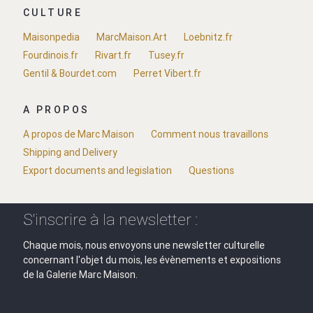
CULTURE
Maisonpedia
MarcMaison.Art
Loebnitz.fr
Fourdinois.fr
Rivart.fr
Tusey.fr
Gentil & Bourdet.com
Perret Vibert.fr
A PROPOS
A propos de Marc Maison
Comment nous travaillons
Shipping and Delivery
Export documents and legislation
Questions
S'inscrire à la newsletter :
Chaque mois, nous envoyons une newsletter culturelle
concernant l'objet du mois, les évènements et expositions
de la Galerie Marc Maison.