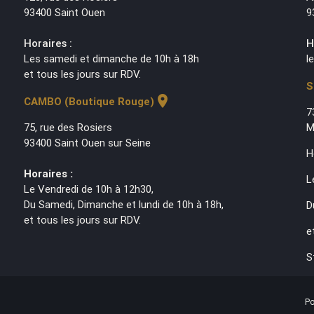
93400 Saint Ouen
9
Horaires :
H
Les samedi et dimanche de 10h à 18h
l
et tous les jours sur RDV.
S
location_on
CAMBO (Boutique Rouge)
7
75, rue des Rosiers
M
93400 Saint Ouen sur Seine
H
Horaires :
L
Le Vendredi de 10h à 12h30,
Du Samedi, Dimanche et lundi de 10h à 18h,
D
et tous les jours sur RDV.
e
S
Po