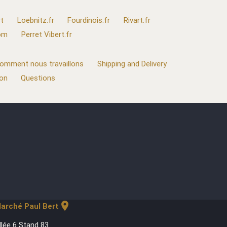
t
Loebnitz.fr
Fourdinois.fr
Rivart.fr
com
Perret Vibert.fr
omment nous travaillons
Shipping and Delivery
ion
Questions
location_on
arché Paul Bert
llée 6 Stand 83