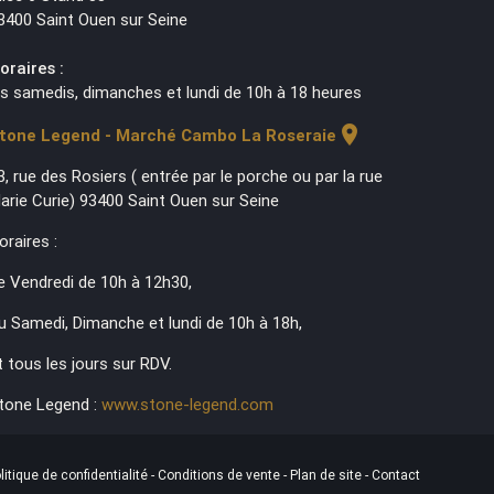
3400 Saint Ouen sur Seine
oraires :
es samedis, dimanches et lundi de 10h à 18 heures
location_on
tone Legend - Marché Cambo La Roseraie
3, rue des Rosiers ( entrée par le porche ou par la rue
arie Curie) 93400 Saint Ouen sur Seine
oraires :
e Vendredi de 10h à 12h30,
u Samedi, Dimanche et lundi de 10h à 18h,
t tous les jours sur RDV.
tone Legend :
www.stone-legend.com
litique de confidentialité
-
Conditions de vente
-
Plan de site
-
Contact