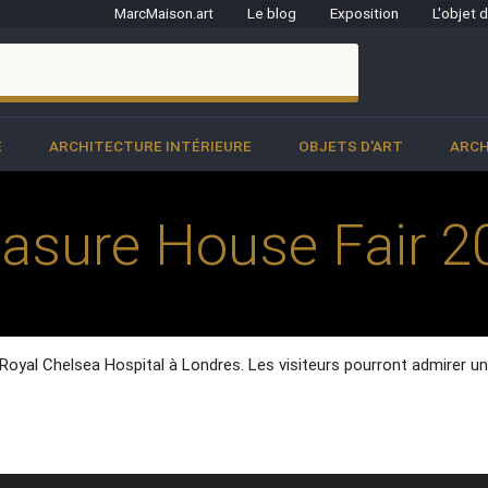
MarcMaison.art
Le blog
Exposition
L'objet 
clo
E
ARCHITECTURE INTÉRIEURE
OBJETS D'ART
ARCH
easure House Fair 2
au Royal Chelsea Hospital à Londres. Les visiteurs pourront admirer