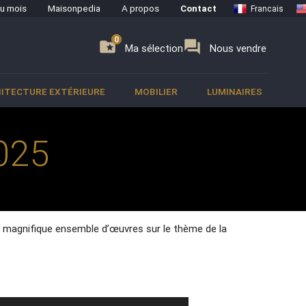
du mois
Maisonpedia
A propos
Contact
Francais
0
0
se
folder_special
forum
Ma sélection
Nous vendre
ITECTURE EXTÉRIEURE
MOBILIER
LUMINAIRES
025
 un magnifique ensemble d’œuvres sur le thème de la