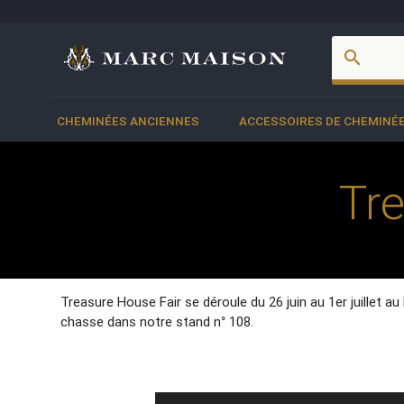
account_box
search
CHEMINÉES ANCIENNES
ACCESSOIRES DE CHEMINÉ
Tr
Treasure House Fair se déroule du 26 juin au 1er juillet 
chasse dans notre stand n° 108.