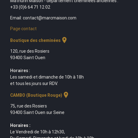
Mathurin Maison - département cheminées anciennes :
+33 (0)6 64 71 12 02
Email: contact@marcmaison.com
Page contact
location_on
Boutique des cheminées
120, rue des Rosiers
93400 Saint Ouen
Horaires :
Les samedi et dimanche de 10h à 18h
et tous les jours sur RDV.
location_on
CAMBO (Boutique Rouge)
75, rue des Rosiers
93400 Saint Ouen sur Seine
Horaires :
Le Vendredi de 10h à 12h30,