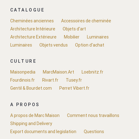
CATALOGUE
Cheminées anciennes
Accessoires de cheminée
Architecture Intérieure
Objets d'art
Architecture Extérieure
Mobilier
Luminaires
Luminaires
Objets vendus
Option d'achat
CULTURE
Maisonpedia
MarcMaison.Art
Loebnitz.fr
Fourdinois.fr
Rivart.fr
Tusey.fr
Gentil & Bourdet.com
Perret Vibert.fr
A PROPOS
A propos de Marc Maison
Comment nous travaillons
Shipping and Delivery
Export documents and legislation
Questions