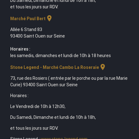
Du Samedi, Dimanche et lundi de 10h à 18h,
et tous les jours sur RDV.
location_on
Marché Paul Bert
Allée 6 Stand 83
93400 Saint Ouen sur Seine
Horaires :
les samedis, dimanches et lundi de 10h à 18 heures
location_on
Stone Legend - Marché Cambo La Roseraie
73, rue des Rosiers ( entrée par le porche ou par la rue Marie
Curie) 93400 Saint Ouen sur Seine
Horaires :
Le Vendredi de 10h à 12h30,
Du Samedi, Dimanche et lundi de 10h à 18h,
et tous les jours sur RDV.
Stone Legend :
www.stone-legend.com