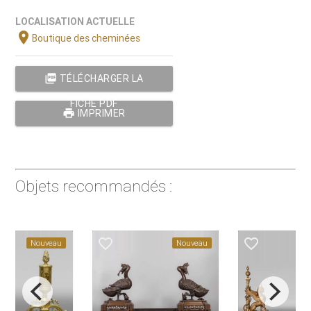
LOCALISATION ACTUELLE
location_on
Boutique des cheminées
picture_as_pdf
TÉLÉCHARGER LA
FICHE PDF
print
IMPRIMER
Objets recommandés :
favorite_border
favorite_border
Nouveau
Nouveau