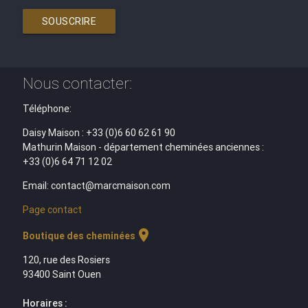
SOUSCRIRE
Nous contacter:
Téléphone:
Daisy Maison : +33 (0)6 60 62 61 90
Mathurin Maison - département cheminées anciennes :
+33 (0)6 64 71 12 02
Email: contact@marcmaison.com
Page contact
location_on
Boutique des cheminées
120, rue des Rosiers
93400 Saint Ouen
Horaires :