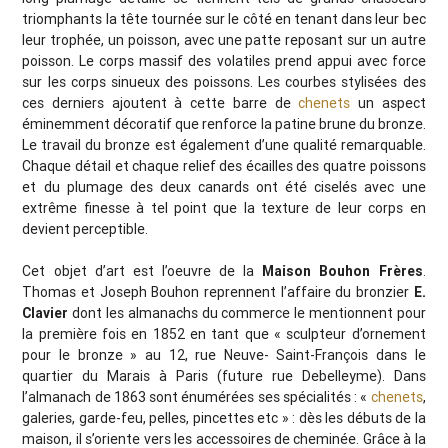
triomphants la tête tournée sur le côté en tenant dans leur bec
leur trophée, un poisson, avec une patte reposant sur un autre
poisson. Le corps massif des volatiles prend appui avec force
sur les corps sinueux des poissons. Les courbes stylisées des
ces derniers ajoutent à cette barre de
chenets
un aspect
éminemment décoratif que renforce la patine brune du bronze.
Le travail du bronze est également d’une qualité remarquable.
Chaque détail et chaque relief des écailles des quatre poissons
et du plumage des deux canards ont été ciselés avec une
extrême finesse à tel point que la texture de leur corps en
devient perceptible.
Cet objet d’art est l’oeuvre de la
Maison Bouhon Frères
.
Thomas et Joseph Bouhon reprennent l’affaire du bronzier
E.
Clavier
dont les almanachs du commerce le mentionnent pour
la première fois en 1852 en tant que « sculpteur d’ornement
pour le bronze » au 12, rue Neuve- Saint-François dans le
quartier du Marais à Paris (future rue Debelleyme). Dans
l’almanach de 1863 sont énumérées ses spécialités : «
chenets
,
galeries, garde-feu, pelles, pincettes etc » : dès les débuts de la
maison, il s’oriente vers les accessoires de cheminée. Grâce à la