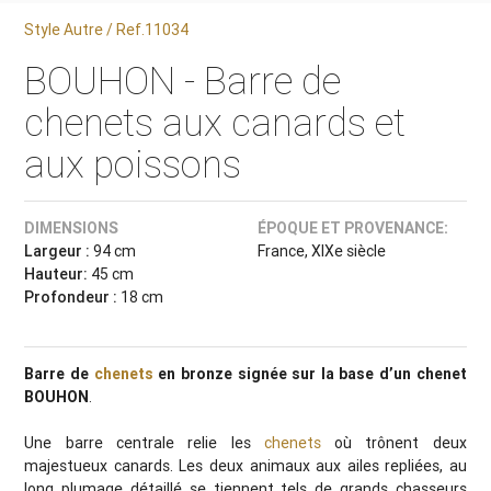
Style Autre / Ref.11034
BOUHON - Barre de
chenets aux canards et
aux poissons
DIMENSIONS
ÉPOQUE ET PROVENANCE:
Largeur :
94 cm
France, XIXe siècle
Hauteur:
45 cm
Profondeur :
18 cm
Barre de
chenets
en bronze signée sur la base d’un chenet
BOUHON
.
Une barre centrale relie les
chenets
où trônent deux
majestueux canards. Les deux animaux aux ailes repliées, au
long plumage détaillé se tiennent tels de grands chasseurs