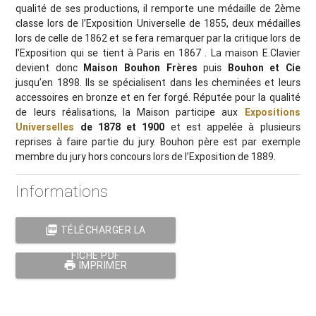
qualité de ses productions, il remporte une médaille de 2ème
classe lors de l’Exposition Universelle de 1855, deux médailles
lors de celle de 1862 et se fera remarquer par la critique lors de
l’Exposition qui se tient à Paris en 1867 . La maison E.Clavier
devient donc
Maison Bouhon Frères
puis
Bouhon et Cie
jusqu’en 1898. Ils se spécialisent dans les cheminées et leurs
accessoires en bronze et en fer forgé. Réputée pour la qualité
de leurs réalisations, la Maison participe aux
Expositions
Universelles
de 1878 et 1900
et est appelée à plusieurs
reprises à faire partie du jury. Bouhon père est par exemple
membre du jury hors concours lors de l’Exposition de 1889.
Informations
picture_as_pdf
TÉLÉCHARGER LA
FICHE PDF
print
IMPRIMER