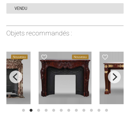
VENDU
Objets recommandés :
favorite_border
favorite_border
Nouveau
Nouveau