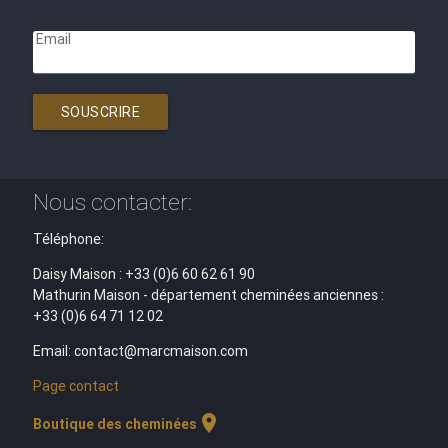
Email
SOUSCRIRE
Nous contacter:
Téléphone:
Daisy Maison : +33 (0)6 60 62 61 90
Mathurin Maison - département cheminées anciennes :
+33 (0)6 64 71 12 02
Email: contact@marcmaison.com
Page contact
location_on
Boutique des cheminées