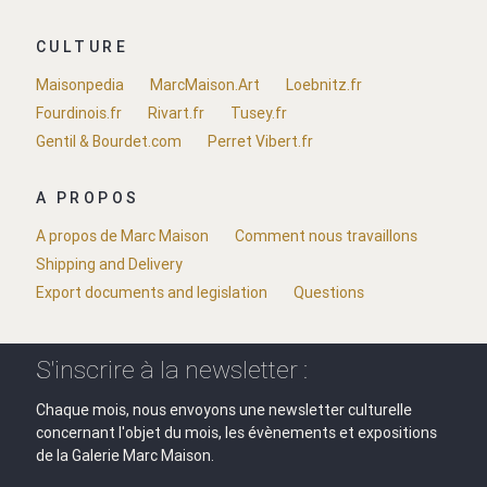
CULTURE
Maisonpedia
MarcMaison.Art
Loebnitz.fr
Fourdinois.fr
Rivart.fr
Tusey.fr
Gentil & Bourdet.com
Perret Vibert.fr
A PROPOS
A propos de Marc Maison
Comment nous travaillons
Shipping and Delivery
Export documents and legislation
Questions
S'inscrire à la newsletter :
Chaque mois, nous envoyons une newsletter culturelle
concernant l'objet du mois, les évènements et expositions
de la Galerie Marc Maison.