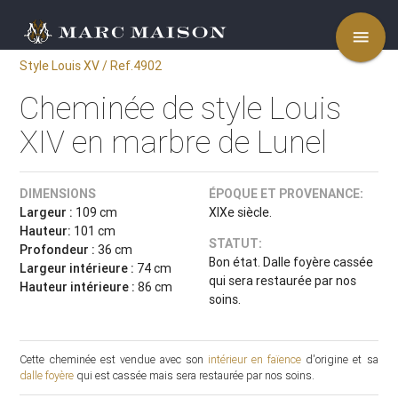
menu
Style Louis XV / Ref.4902
Cheminée de style Louis
XIV en marbre de Lunel
DIMENSIONS
ÉPOQUE ET PROVENANCE:
Largeur :
109 cm
XIXe siècle.
Hauteur:
101 cm
STATUT:
Profondeur :
36 cm
Bon état. Dalle foyère cassée
Largeur intérieure :
74 cm
qui sera restaurée par nos
Hauteur intérieure :
86 cm
soins.
Cette cheminée est vendue avec son
intérieur en faïence
d'origine et sa
dalle foyère
qui est cassée mais sera restaurée par nos soins.