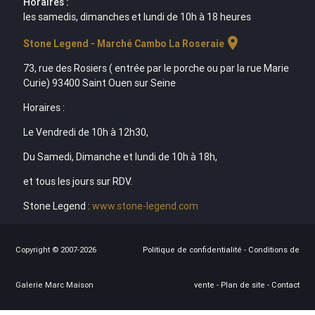
Horaires :
les samedis, dimanches et lundi de 10h à 18 heures
location_on
Stone Legend - Marché Cambo La Roseraie
73, rue des Rosiers ( entrée par le porche ou par la rue Marie
Curie) 93400 Saint Ouen sur Seine
Horaires :
Le Vendredi de 10h à 12h30,
Du Samedi, Dimanche et lundi de 10h à 18h,
et tous les jours sur RDV.
Stone Legend :
www.stone-legend.com
Copyright © 2007-2026
Politique de confidentialité
-
Conditions de
Galerie Marc Maison
vente
-
Plan de site
-
Contact