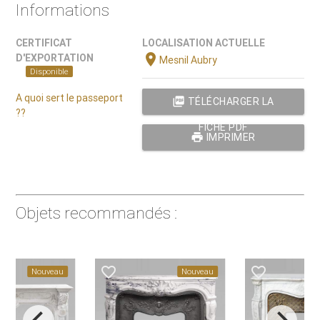
Informations
CERTIFICAT
LOCALISATION ACTUELLE
location_on
D'EXPORTATION
Mesnil Aubry
Disponible
A quoi sert le passeport
picture_as_pdf
TÉLÉCHARGER LA
??
FICHE PDF
print
IMPRIMER
Objets recommandés :
der
favorite_border
favorite_border
Nouveau
Nouveau