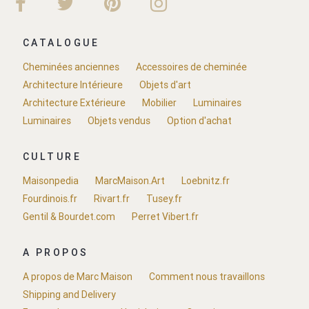
CATALOGUE
Cheminées anciennes
Accessoires de cheminée
Architecture Intérieure
Objets d'art
Architecture Extérieure
Mobilier
Luminaires
Luminaires
Objets vendus
Option d'achat
CULTURE
Maisonpedia
MarcMaison.Art
Loebnitz.fr
Fourdinois.fr
Rivart.fr
Tusey.fr
Gentil & Bourdet.com
Perret Vibert.fr
A PROPOS
A propos de Marc Maison
Comment nous travaillons
Shipping and Delivery