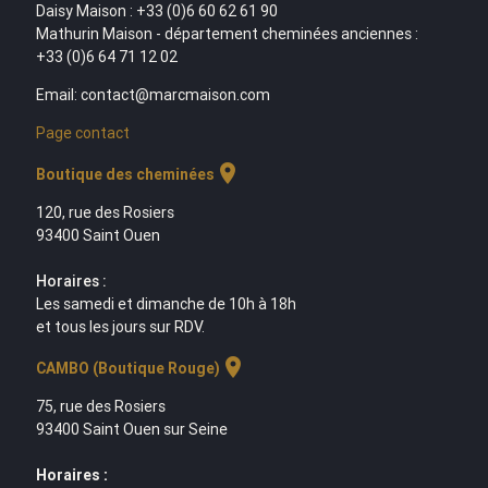
Daisy Maison : +33 (0)6 60 62 61 90
Mathurin Maison - département cheminées anciennes :
+33 (0)6 64 71 12 02
Email: contact@marcmaison.com
Page contact
location_on
Boutique des cheminées
120, rue des Rosiers
93400 Saint Ouen
Horaires :
Les samedi et dimanche de 10h à 18h
et tous les jours sur RDV.
location_on
CAMBO (Boutique Rouge)
75, rue des Rosiers
93400 Saint Ouen sur Seine
Horaires :