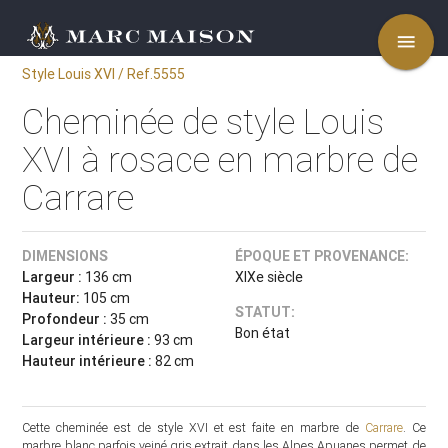
menu
Style Louis XVI / Ref.5555
Cheminée de style Louis
XVI à rosace en marbre de
Carrare
DIMENSIONS
ÉPOQUE ET PROVENANCE:
Largeur :
136 cm
XIXe siècle
Hauteur:
105 cm
STATUT:
Profondeur :
35 cm
Bon état
Largeur intérieure :
93 cm
Hauteur intérieure :
82 cm
Cette cheminée est de style XVI et est faite en marbre de
Carrare
. Ce
marbre blanc parfois veiné gris extrait dans les Alpes Apuanes permet de