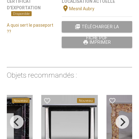
CERTIFICAT
LOCALISATION ACTUELLE
location_on
D'EXPORTATION
Mesnil Aubry
Disponible
A quoi sert le passeport
picture_as_pdf
TÉLÉCHARGER LA
??
FICHE PDF
print
IMPRIMER
Objets recommandés :
favorite_border
favorite_border
Nouveau
Nouveau