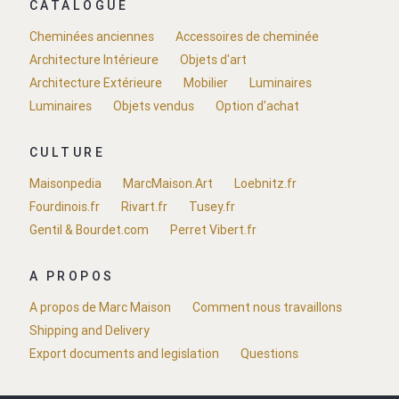
CATALOGUE
Cheminées anciennes
Accessoires de cheminée
Architecture Intérieure
Objets d'art
Architecture Extérieure
Mobilier
Luminaires
Luminaires
Objets vendus
Option d'achat
CULTURE
Maisonpedia
MarcMaison.Art
Loebnitz.fr
Fourdinois.fr
Rivart.fr
Tusey.fr
Gentil & Bourdet.com
Perret Vibert.fr
A PROPOS
A propos de Marc Maison
Comment nous travaillons
Shipping and Delivery
Export documents and legislation
Questions