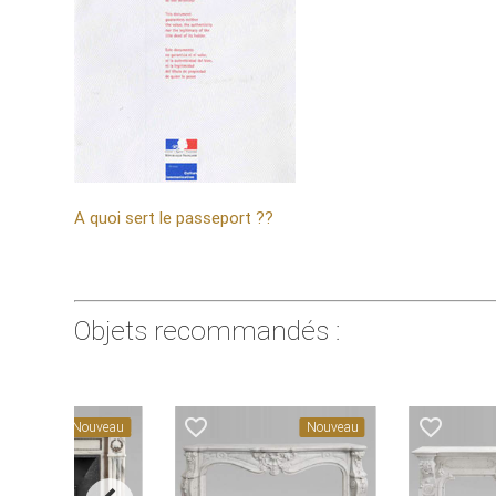
A quoi sert le passeport ??
Objets recommandés :
avorite_border
favorite_border
favorite_border
Nouveau
Nouveau