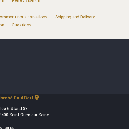
com
Perret Vibert.fr
omment nous travaillons
Shipping and Delivery
ion
Questions
location_on
arché Paul Bert
llée 6 Stand 83
3400 Saint Ouen sur Seine
oraires :