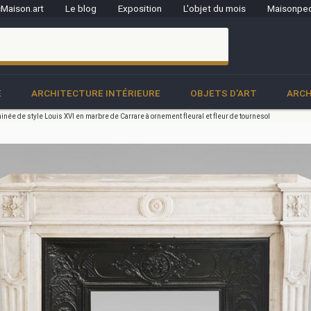
Maison.art
Le blog
Exposition
L'objet du mois
Maisonped
clo
E
ARCHITECTURE INTÉRIEURE
OBJETS D'ART
ARCH
née de style Louis XVI en marbre de Carrare à ornement fleural et fleur de tournesol