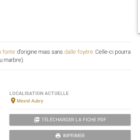
n fonte
d'origine mais sans
dalle foyère
. Celle-ci pourra
du marbre).
LOCALISATION ACTUELLE
location_on
Mesnil Aubry
picture_as_pdf
TÉLÉCHARGER LA FICHE PDF
print
IMPRIMER