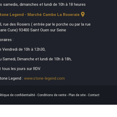
es samedis, dimanches et lundi de 10h à 18 heures
location_on
tone Legend - Marché Cambo La Roseraie
3, rue des Rosiers ( entrée par le porche ou par la rue
arie Curie) 93400 Saint Ouen sur Seine
oraires :
e Vendredi de 10h à 12h30,
u Samedi, Dimanche et lundi de 10h à 18h,
t tous les jours sur RDV.
tone Legend :
www.stone-legend.com
litique de confidentialité
-
Conditions de vente
-
Plan de site
-
Contact