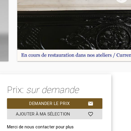
Prix:
sur demande
DEMANDER LE PRIX
mail
AJOUTER À MA SÉLECTION
favorite_border
Merci de nous contacter pour plus