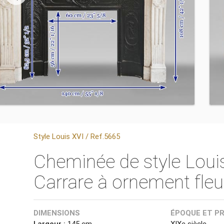
Style Louis XVI / Ref.5665
Cheminée de style Loui
Carrare à ornement fleur
DIMENSIONS
ÉPOQUE ET P
Largeur :
145 cm
XIXe siècle