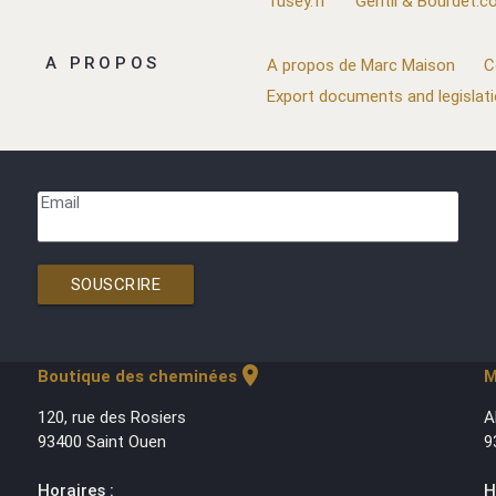
Tusey.fr
Gentil & Bourdet.
A PROPOS
A propos de Marc Maison
C
Export documents and legislat
Email
SOUSCRIRE
location_on
Boutique des cheminées
M
120, rue des Rosiers
A
93400 Saint Ouen
9
Horaires :
H