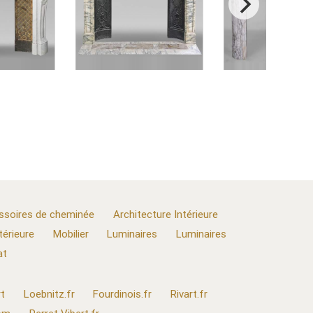
ssoires de cheminée
Architecture Intérieure
térieure
Mobilier
Luminaires
Luminaires
at
t
Loebnitz.fr
Fourdinois.fr
Rivart.fr