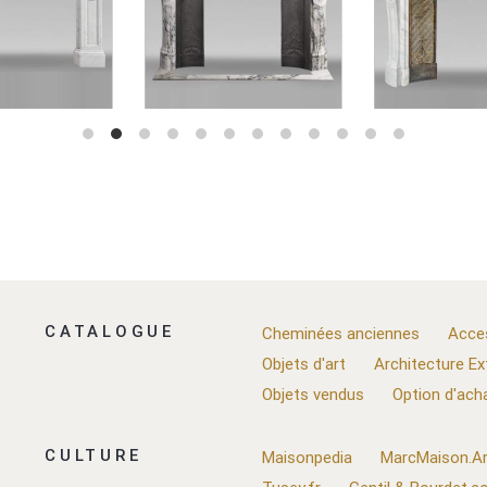
CATALOGUE
Cheminées anciennes
Acce
Objets d'art
Architecture Ex
Objets vendus
Option d'ach
CULTURE
Maisonpedia
MarcMaison.Ar