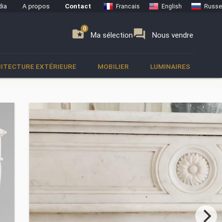
ia
A propos
Contact
Francais
English
Russe
0
0
se
folder_special
forum
Ma sélection
Nous vendre
ITECTURE EXTÉRIEURE
MOBILIER
LUMINAIRES