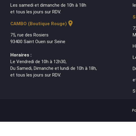
Les samedi et dimanche de 10h à 18h
l
et tous les jours sur RDV.
S
location_on
CAMBO (Boutique Rouge)
7
75, rue des Rosiers
M
93400 Saint Ouen sur Seine
H
Horaires :
L
Le Vendredi de 10h à 12h30,
Du Samedi, Dimanche et lundi de 10h à 18h,
D
et tous les jours sur RDV.
e
S
Po