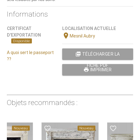
Informations
CERTIFICAT
LOCALISATION ACTUELLE
location_on
D'EXPORTATION
Mesnil Aubry
Disponible
A quoi sert le passeport
picture_as_pdf
TÉLÉCHARGER LA
??
FICHE PDF
print
IMPRIMER
Objets recommandés :
favorite_border
favorite_border
Nouveau
Nouveau