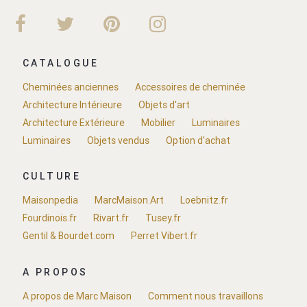
CATALOGUE
Cheminées anciennes
Accessoires de cheminée
Architecture Intérieure
Objets d'art
Architecture Extérieure
Mobilier
Luminaires
Luminaires
Objets vendus
Option d'achat
CULTURE
Maisonpedia
MarcMaison.Art
Loebnitz.fr
Fourdinois.fr
Rivart.fr
Tusey.fr
Gentil & Bourdet.com
Perret Vibert.fr
A PROPOS
A propos de Marc Maison
Comment nous travaillons