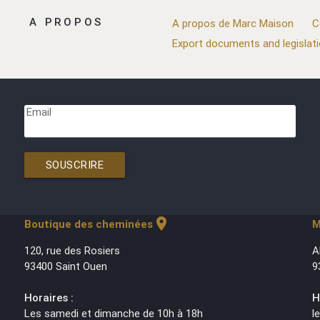
A PROPOS
A propos de Marc Maison
C
Export documents and legislat
Email
SOUSCRIRE
location_on
Boutique des cheminées
M
120, rue des Rosiers
A
93400 Saint Ouen
9
Horaires :
H
Les samedi et dimanche de 10h à 18h
l