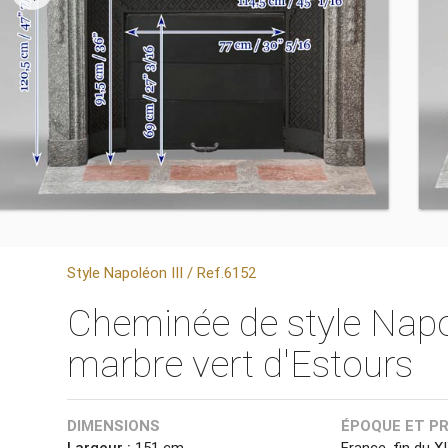
Style Napoléon III / Ref.6152
Cheminée de style Napolé
marbre vert d'Estours
DIMENSIONS
ÉPOQUE ET P
Largeur :
151 cm
France, fin du X