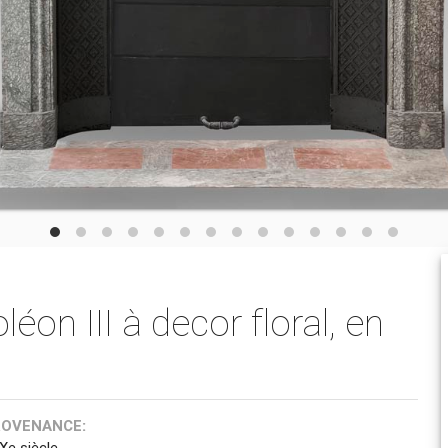
on III à decor floral, en
ROVENANCE:
IXe siècle