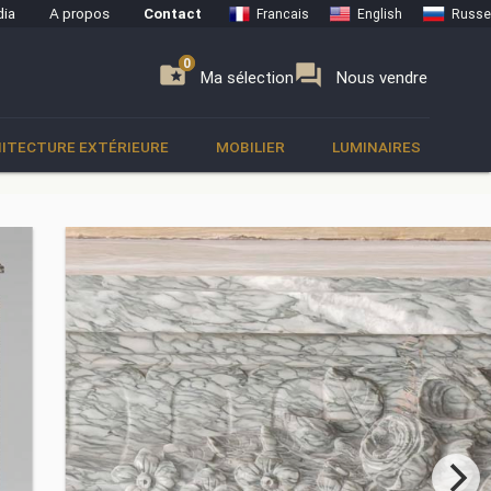
ia
A propos
Contact
Francais
English
Russe
0
0
se
folder_special
forum
Ma sélection
Nous vendre
ITECTURE EXTÉRIEURE
MOBILIER
LUMINAIRES