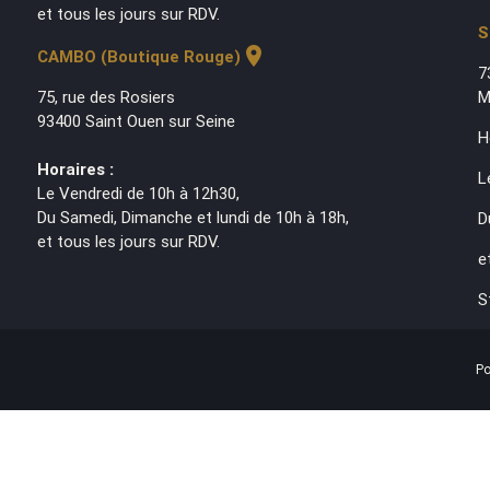
et tous les jours sur RDV.
S
location_on
CAMBO (Boutique Rouge)
7
75, rue des Rosiers
M
93400 Saint Ouen sur Seine
H
Horaires :
L
Le Vendredi de 10h à 12h30,
Du Samedi, Dimanche et lundi de 10h à 18h,
D
et tous les jours sur RDV.
e
S
Po