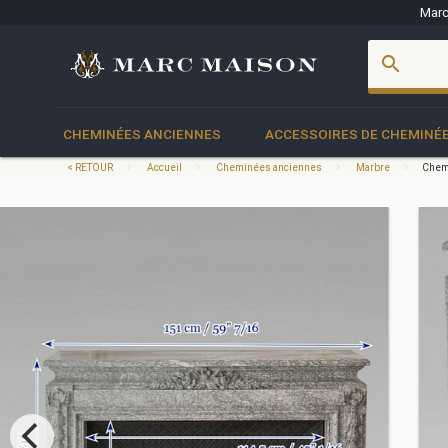
Marc
account_box
search
CHEMINÉES ANCIENNES
ACCESSOIRES DE CHEMINÉ
< RETOUR
Accueil
Cheminées anciennes
Marbre
Chemi