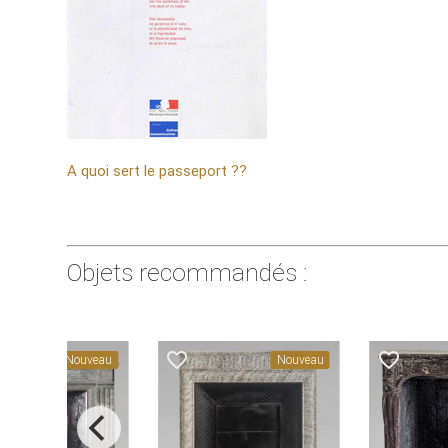
A quoi sert le passeport ??
Objets recommandés :
favorite_border
favorite_border
Nouveau
Nouveau