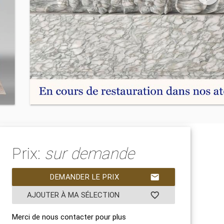
Prix:
sur demande
DEMANDER LE PRIX
mail
AJOUTER À MA SÉLECTION
favorite_border
Merci de nous contacter pour plus