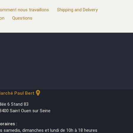
omment nous travaillons
Shipping and Delivery
ion
Questions
location_on
arché Paul Bert
llée 6 Stand 83
3400 Saint Ouen sur Seine
oraires :
es samedis, dimanches et lundi de 10h à 18 heures