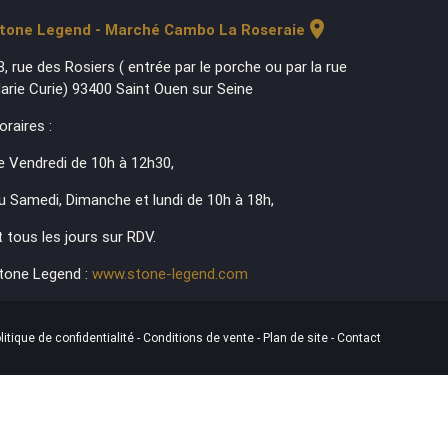
location_on
tone Legend - Marché Cambo La Roseraie
3, rue des Rosiers ( entrée par le porche ou par la rue
arie Curie) 93400 Saint Ouen sur Seine
oraires :
e Vendredi de 10h à 12h30,
u Samedi, Dimanche et lundi de 10h à 18h,
t tous les jours sur RDV.
tone Legend :
www.stone-legend.com
litique de confidentialité
-
Conditions de vente
-
Plan de site
-
Contact