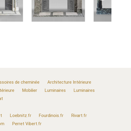
ssoires de cheminée
Architecture Intérieure
térieure
Mobilier
Luminaires
Luminaires
at
t
Loebnitz.fr
Fourdinois.fr
Rivart.fr
com
Perret Vibert.fr