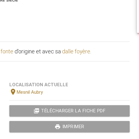
 fonte
d'origine et avec sa
dalle foyère
.
LOCALISATION ACTUELLE
location_on
Mesnil Aubry
picture_as_pdf
TÉLÉCHARGER LA FICHE PDF
print
IMPRIMER