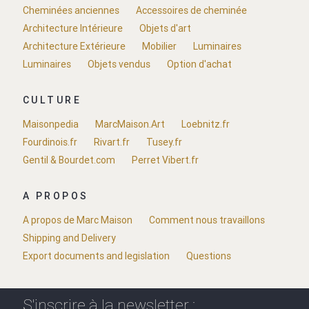
Cheminées anciennes
Accessoires de cheminée
Architecture Intérieure
Objets d'art
Architecture Extérieure
Mobilier
Luminaires
Luminaires
Objets vendus
Option d'achat
CULTURE
Maisonpedia
MarcMaison.Art
Loebnitz.fr
Fourdinois.fr
Rivart.fr
Tusey.fr
Gentil & Bourdet.com
Perret Vibert.fr
A PROPOS
A propos de Marc Maison
Comment nous travaillons
Shipping and Delivery
Export documents and legislation
Questions
S'inscrire à la newsletter :