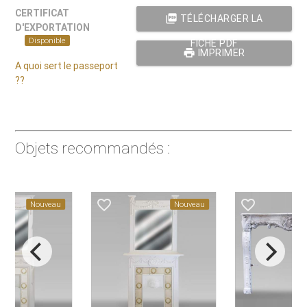
CERTIFICAT
picture_as_pdf
TÉLÉCHARGER LA
D'EXPORTATION
Disponible
FICHE PDF
print
IMPRIMER
A quoi sert le passeport
??
Objets recommandés :
favorite_border
favorite_border
Nouveau
Nouveau