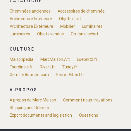
CATALOGUE
Cheminées anciennes
Accessoires de cheminée
Architecture Intérieure
Objets d'art
Architecture Extérieure
Mobilier
Luminaires
Luminaires
Objets vendus
Option d'achat
CULTURE
Maisonpedia
MarcMaison.Art
Loebnitz.fr
Fourdinois.fr
Rivart.fr
Tusey.fr
Gentil & Bourdet.com
Perret Vibert.fr
A PROPOS
A propos de Marc Maison
Comment nous travaillons
Shipping and Delivery
Export documents and legislation
Questions