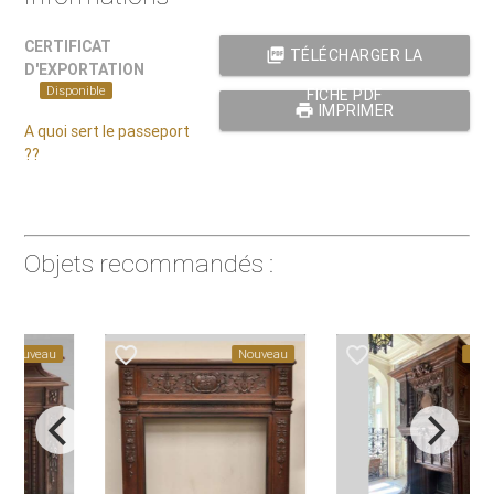
CERTIFICAT
picture_as_pdf
TÉLÉCHARGER LA
D'EXPORTATION
Disponible
FICHE PDF
print
IMPRIMER
A quoi sert le passeport
??
Objets recommandés :
favorite_border
favorite_border
Nouveau
Nouveau