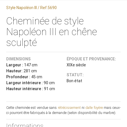
Style Napoléon III / Ref.5690
Cheminée de style
Napoléon III en chêne
sculpté
DIMENSIONS
ÉPOQUE ET PROVENANCE:
Largeur :
147 cm
XIXe siècle
Hauteur:
281 cm
STATUT:
Profondeur :
45 cm
Bon état
Largeur intérieure :
90 cm
Hauteur intérieure :
91 cm
Cette cheminée est vendue sans
rétrécissement
ni
dalle foyère
mais ceux-
ci pourront être fabriqués à la demande (selon disponibilité du marbre).
Informations