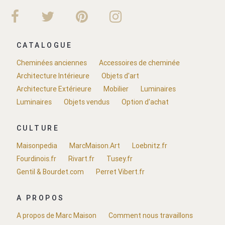
CATALOGUE
Cheminées anciennes
Accessoires de cheminée
Architecture Intérieure
Objets d'art
Architecture Extérieure
Mobilier
Luminaires
Luminaires
Objets vendus
Option d'achat
CULTURE
Maisonpedia
MarcMaison.Art
Loebnitz.fr
Fourdinois.fr
Rivart.fr
Tusey.fr
Gentil & Bourdet.com
Perret Vibert.fr
A PROPOS
A propos de Marc Maison
Comment nous travaillons