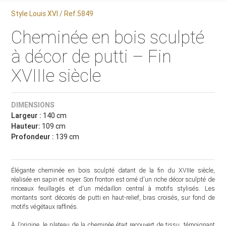
Style Louis XVI / Ref.5849
Cheminée en bois sculpté
à décor de putti – Fin
XVIIIe siècle
DIMENSIONS
Largeur :
140 cm
Hauteur:
109 cm
Profondeur :
139 cm
Élégante cheminée en bois sculpté datant de la fin du XVIIIe siècle,
réalisée en sapin et noyer. Son fronton est orné d'un riche décor sculpté de
rinceaux feuillagés et d'un médaillon central à motifs stylisés. Les
montants sont décorés de putti en haut-relief, bras croisés, sur fond de
motifs végétaux raffinés.
À l'origine, le plateau de la cheminée était recouvert de tissu, témoignant