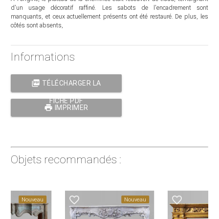
d'un usage décoratif raffiné. Les sabots de l'encadrement sont
manquants, et ceux actuellement présents ont été restauré. De plus, les
côtés sont absents,
Informations
picture_as_pdf
TÉLÉCHARGER LA
FICHE PDF
print
IMPRIMER
Objets recommandés :
favorite_border
favorite_border
Nouveau
Nouveau