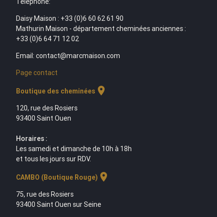
Téléphone:
Daisy Maison : +33 (0)6 60 62 61 90
Mathurin Maison - département cheminées anciennes :
+33 (0)6 64 71 12 02
Email: contact@marcmaison.com
Page contact
location_on
Boutique des cheminées
120, rue des Rosiers
93400 Saint Ouen
Horaires :
Les samedi et dimanche de 10h à 18h
et tous les jours sur RDV.
location_on
CAMBO (Boutique Rouge)
75, rue des Rosiers
93400 Saint Ouen sur Seine