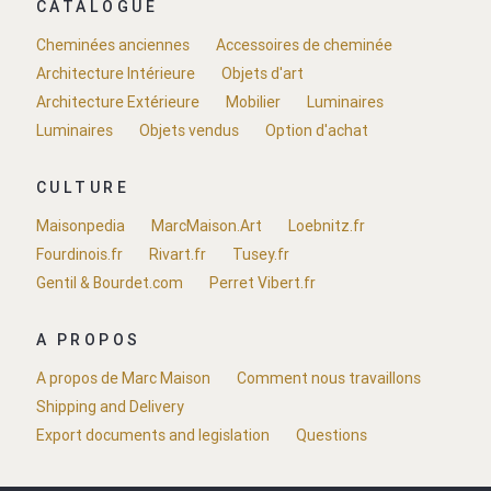
CATALOGUE
Cheminées anciennes
Accessoires de cheminée
Architecture Intérieure
Objets d'art
Architecture Extérieure
Mobilier
Luminaires
Luminaires
Objets vendus
Option d'achat
CULTURE
Maisonpedia
MarcMaison.Art
Loebnitz.fr
Fourdinois.fr
Rivart.fr
Tusey.fr
Gentil & Bourdet.com
Perret Vibert.fr
A PROPOS
A propos de Marc Maison
Comment nous travaillons
Shipping and Delivery
Export documents and legislation
Questions