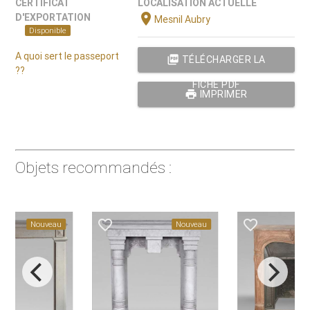
CERTIFICAT
LOCALISATION ACTUELLE
location_on
D'EXPORTATION
Mesnil Aubry
Disponible
A quoi sert le passeport
picture_as_pdf
TÉLÉCHARGER LA
??
FICHE PDF
print
IMPRIMER
Objets recommandés :
favorite_border
favorite_border
Nouveau
Nouveau