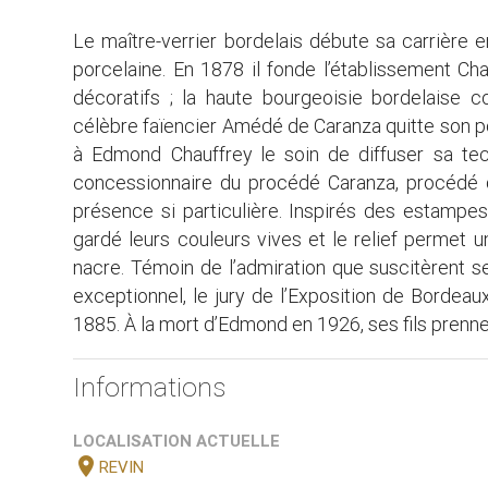
Le maître-verrier bordelais débute sa carrière 
porcelaine. En 1878 il fonde l’établissement Cha
décoratifs ; la haute bourgeoisie bordelaise co
célèbre faïencier Amédé de Caranza quitte son post
à Edmond Chauffrey le soin de diffuser sa tech
concessionnaire du procédé Caranza, procédé q
présence si particulière. Inspirés des estampes
gardé leurs couleurs vives et le relief permet u
nacre. Témoin de l’admiration que suscitèrent s
exceptionnel, le jury de l’Exposition de Bordeau
1885. À la mort d’Edmond en 1926, ses fils prennent
Informations
LOCALISATION ACTUELLE
location_on
REVIN