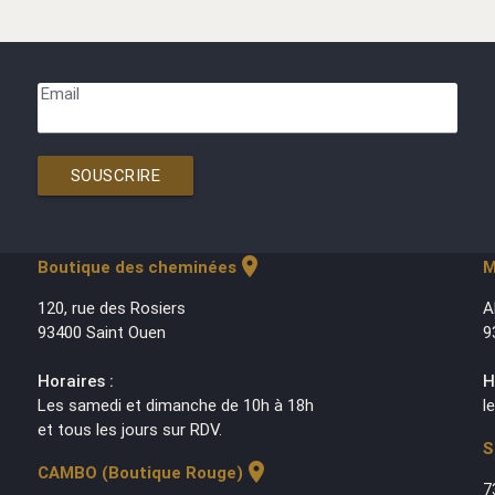
Email
SOUSCRIRE
location_on
Boutique des cheminées
M
120, rue des Rosiers
A
93400 Saint Ouen
9
Horaires :
H
Les samedi et dimanche de 10h à 18h
l
et tous les jours sur RDV.
S
location_on
CAMBO (Boutique Rouge)
7