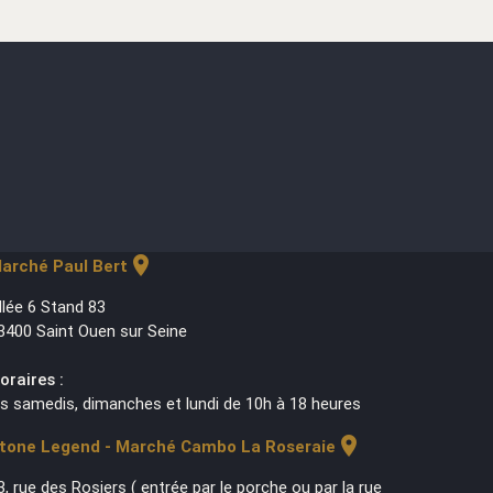
location_on
arché Paul Bert
llée 6 Stand 83
3400 Saint Ouen sur Seine
oraires :
es samedis, dimanches et lundi de 10h à 18 heures
location_on
tone Legend - Marché Cambo La Roseraie
3, rue des Rosiers ( entrée par le porche ou par la rue