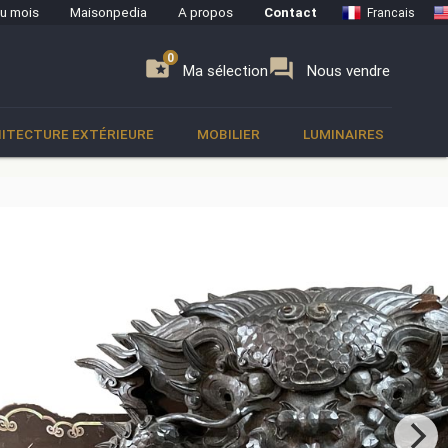
du mois
Maisonpedia
A propos
Contact
Francais
0
0
se
folder_special
forum
Ma sélection
Nous vendre
ITECTURE EXTÉRIEURE
MOBILIER
LUMINAIRES