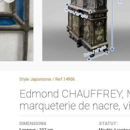
Style Japonisme / Ref.14906
Edmond CHAUFFREY, Me
marqueterie de nacre, vi
DIMENSIONS
STATUT:
Largeur :
197 cm
Meuble à restau