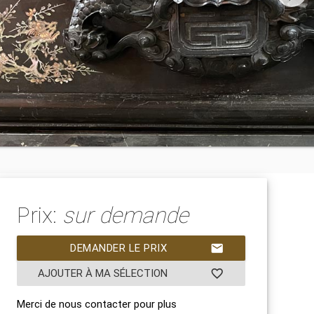
Prix:
sur demande
DEMANDER LE PRIX
mail
AJOUTER À MA SÉLECTION
favorite_border
Merci de nous contacter pour plus