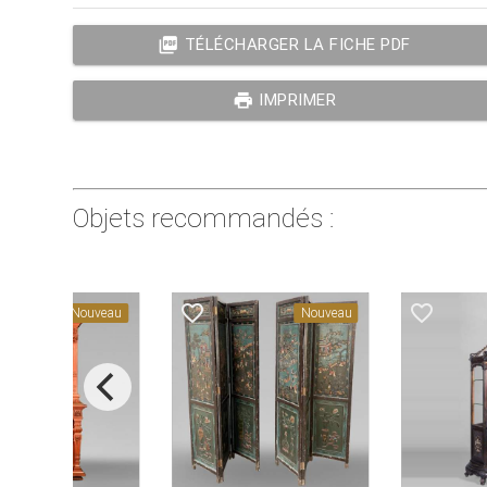
picture_as_pdf
TÉLÉCHARGER LA FICHE PDF
print
IMPRIMER
Objets recommandés :
favorite_border
favorite_border
Nouveau
Nouveau