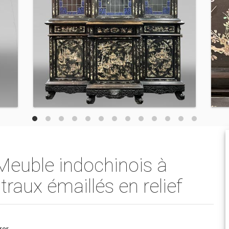
uble indochinois à
traux émaillés en relief
rer