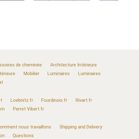
ssoires de cheminée
Architecture Intérieure
térieure
Mobilier
Luminaires
Luminaires
at
t
Loebnitz.fr
Fourdinois.fr
Rivart.fr
com
Perret Vibert.fr
omment nous travaillons
Shipping and Delivery
ion
Questions