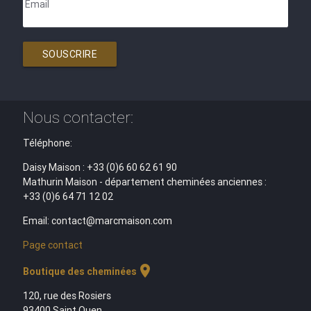
Email
SOUSCRIRE
Nous contacter:
Téléphone:
Daisy Maison : +33 (0)6 60 62 61 90
Mathurin Maison - département cheminées anciennes :
+33 (0)6 64 71 12 02
Email: contact@marcmaison.com
Page contact
location_on
Boutique des cheminées
120, rue des Rosiers
93400 Saint Ouen