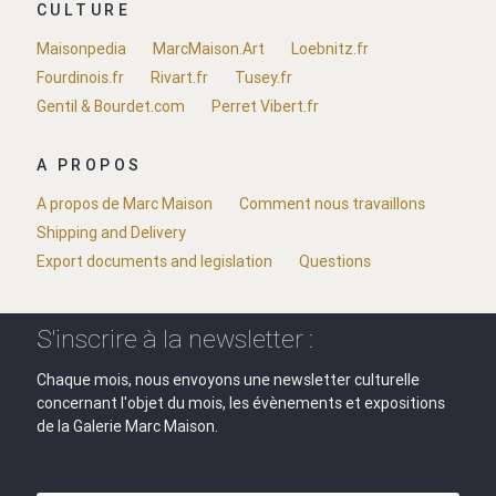
CULTURE
Maisonpedia
MarcMaison.Art
Loebnitz.fr
Fourdinois.fr
Rivart.fr
Tusey.fr
Gentil & Bourdet.com
Perret Vibert.fr
A PROPOS
A propos de Marc Maison
Comment nous travaillons
Shipping and Delivery
Export documents and legislation
Questions
S'inscrire à la newsletter :
Chaque mois, nous envoyons une newsletter culturelle
concernant l'objet du mois, les évènements et expositions
de la Galerie Marc Maison.