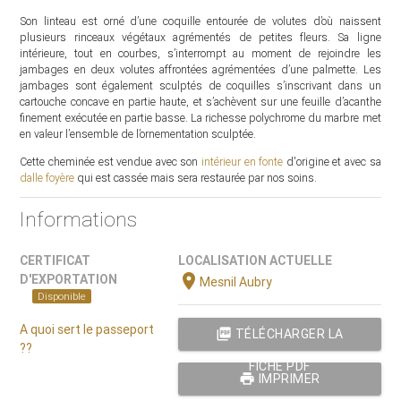
Son linteau est orné d’une coquille entourée de volutes d’où naissent
plusieurs rinceaux végétaux agrémentés de petites fleurs. Sa ligne
intérieure, tout en courbes, s’interrompt au moment de rejoindre les
jambages en deux volutes affrontées agrémentées d’une palmette. Les
jambages sont également sculptés de coquilles s’inscrivant dans un
cartouche concave en partie haute, et s’achèvent sur une feuille d’acanthe
finement exécutée en partie basse. La richesse polychrome du marbre met
en valeur l’ensemble de l’ornementation sculptée.
Cette cheminée est vendue avec son
intérieur en fonte
d'origine et avec sa
dalle foyère
qui est cassée mais sera restaurée par nos soins.
Informations
CERTIFICAT
LOCALISATION ACTUELLE
location_on
D'EXPORTATION
Mesnil Aubry
Disponible
A quoi sert le passeport
picture_as_pdf
TÉLÉCHARGER LA
??
FICHE PDF
print
IMPRIMER