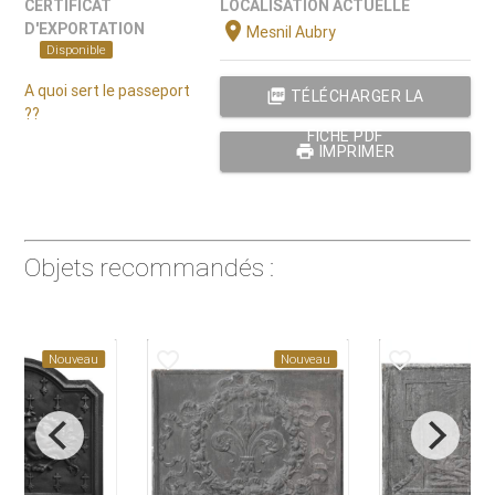
CERTIFICAT
LOCALISATION ACTUELLE
location_on
D'EXPORTATION
Mesnil Aubry
Disponible
A quoi sert le passeport
picture_as_pdf
TÉLÉCHARGER LA
??
FICHE PDF
print
IMPRIMER
Objets recommandés :
favorite_border
favorite_border
Nouveau
Nouveau