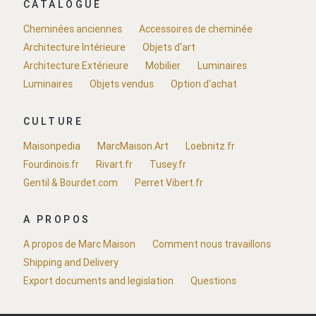
CATALOGUE
Cheminées anciennes
Accessoires de cheminée
Architecture Intérieure
Objets d'art
Architecture Extérieure
Mobilier
Luminaires
Luminaires
Objets vendus
Option d'achat
CULTURE
Maisonpedia
MarcMaison.Art
Loebnitz.fr
Fourdinois.fr
Rivart.fr
Tusey.fr
Gentil & Bourdet.com
Perret Vibert.fr
A PROPOS
A propos de Marc Maison
Comment nous travaillons
Shipping and Delivery
Export documents and legislation
Questions