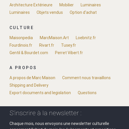
Architecture Extérieure
Mobilier
Luminaires
Luminaires
Objets vendus
Option d'achat
CULTURE
Maisonpedia
MarcMaison.Art
Loebnitz.fr
Fourdinois.fr
Rivart.fr
Tusey.fr
Gentil & Bourdet.com
Perret Vibert.fr
A PROPOS
A propos de Marc Maison
Comment nous travaillons
Shipping and Delivery
Export documents and legislation
Questions
S'inscrire à la newsletter :
Chaque mois, nous envoyons une newsletter culturelle