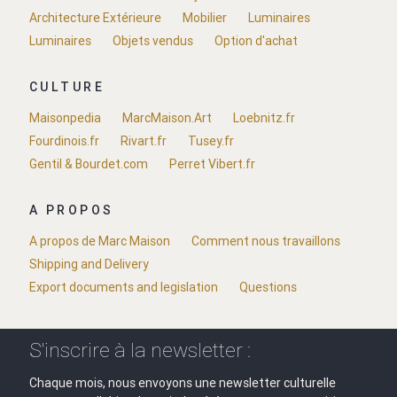
Architecture Extérieure
Mobilier
Luminaires
Luminaires
Objets vendus
Option d'achat
CULTURE
Maisonpedia
MarcMaison.Art
Loebnitz.fr
Fourdinois.fr
Rivart.fr
Tusey.fr
Gentil & Bourdet.com
Perret Vibert.fr
A PROPOS
A propos de Marc Maison
Comment nous travaillons
Shipping and Delivery
Export documents and legislation
Questions
S'inscrire à la newsletter :
Chaque mois, nous envoyons une newsletter culturelle