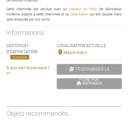
cannelures rudentés.
Cette cheminée est vendue avec un
intérieur en fonte
de fabrication
moderne adapté à cette cheminée et sa
dalle foyère
qui est cassée mais
sera restaurée par nos soins.
Informations
CERTIFICAT
LOCALISATION ACTUELLE
location_on
D'EXPORTATION
Mesnil Aubry
Disponible
A quoi sert le passeport
picture_as_pdf
TÉLÉCHARGER LA
??
FICHE PDF
print
IMPRIMER
Objets recommandés :