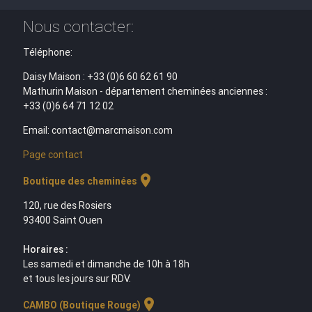
Nous contacter:
Téléphone:
Daisy Maison : +33 (0)6 60 62 61 90
Mathurin Maison - département cheminées anciennes :
+33 (0)6 64 71 12 02
Email: contact@marcmaison.com
Page contact
location_on
Boutique des cheminées
120, rue des Rosiers
93400 Saint Ouen
Horaires :
Les samedi et dimanche de 10h à 18h
et tous les jours sur RDV.
location_on
CAMBO (Boutique Rouge)