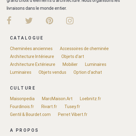
grand choix d'éléments d'architecture. Nous organisons les
livraisons dans le monde entier.
CATALOGUE
Cheminées anciennes
Accessoires de cheminée
Architecture Intérieure
Objets d'art
Architecture Extérieure
Mobilier
Luminaires
Luminaires
Objets vendus
Option d'achat
CULTURE
Maisonpedia
MarcMaison.Art
Loebnitz.fr
Fourdinois.fr
Rivart.fr
Tusey.fr
Gentil & Bourdet.com
Perret Vibert.fr
A PROPOS