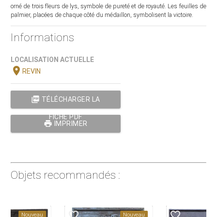
orné de trois fleurs de lys, symbole de pureté et de royauté. Les feuilles de
palmier, placées de chaque côté du médaillon, symbolisent la victoire.
Informations
LOCALISATION ACTUELLE
location_on
REVIN
picture_as_pdf
TÉLÉCHARGER LA
FICHE PDF
print
IMPRIMER
Objets recommandés :
favorite_border
favorite_border
Nouveau
Nouveau