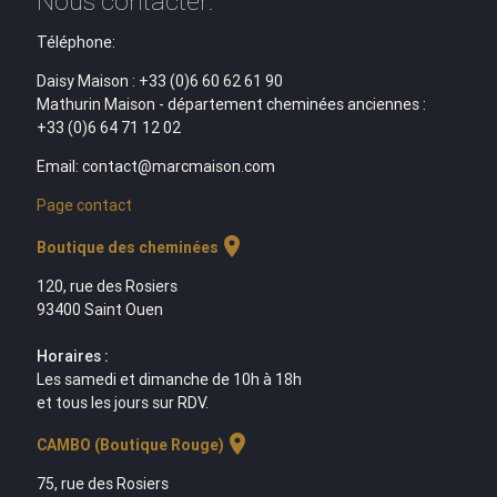
Nous contacter:
Téléphone:
Daisy Maison : +33 (0)6 60 62 61 90
Mathurin Maison - département cheminées anciennes :
+33 (0)6 64 71 12 02
Email: contact@marcmaison.com
Page contact
location_on
Boutique des cheminées
120, rue des Rosiers
93400 Saint Ouen
Horaires :
Les samedi et dimanche de 10h à 18h
et tous les jours sur RDV.
location_on
CAMBO (Boutique Rouge)
75, rue des Rosiers