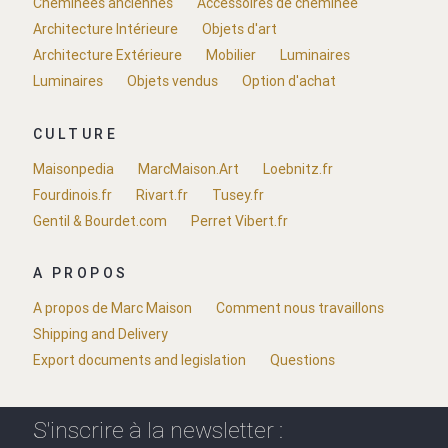
Cheminées anciennes
Accessoires de cheminée
Architecture Intérieure
Objets d'art
Architecture Extérieure
Mobilier
Luminaires
Luminaires
Objets vendus
Option d'achat
CULTURE
Maisonpedia
MarcMaison.Art
Loebnitz.fr
Fourdinois.fr
Rivart.fr
Tusey.fr
Gentil & Bourdet.com
Perret Vibert.fr
A PROPOS
A propos de Marc Maison
Comment nous travaillons
Shipping and Delivery
Export documents and legislation
Questions
S'inscrire à la newsletter :