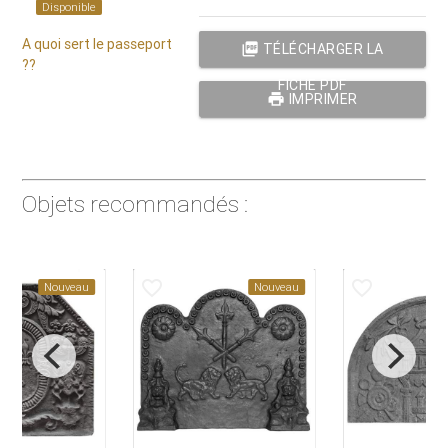
Disponible
A quoi sert le passeport
picture_as_pdf
TÉLÉCHARGER LA
??
FICHE PDF
print
IMPRIMER
Objets recommandés :
favorite_border
favorite_border
Nouveau
Nouveau