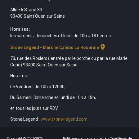
Allée 6 Stand 83
93400 Saint Ouen sur Seine
Horaires :
les samedis, dimanches et lundi de 10h à 18 heures
location_on
Stone Legend - Marché Cambo La Roseraie
73, rue des Rosiers ( entrée par le porche ou par la rue Marie
Curie) 93400 Saint Ouen sur Seine
Horaires :
Le Vendredi de 10h à 12h30,
Du Samedi, Dimanche et lundi de 10h à 18h,
et tous les jours sur RDV.
Stone Legend :
www.stone-legend.com
Copyright © 2007-2026
Politique de confidentialité
-
Conditions de